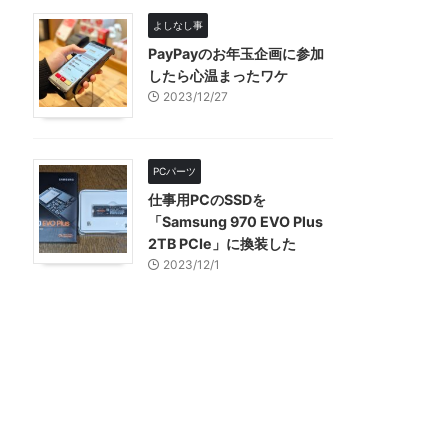
よしなし事
PayPayのお年玉企画に参加
したら心温まったワケ
2023/12/27
PCパーツ
仕事用PCのSSDを
「Samsung 970 EVO Plus
2TB PCIe」に換装した
2023/12/1