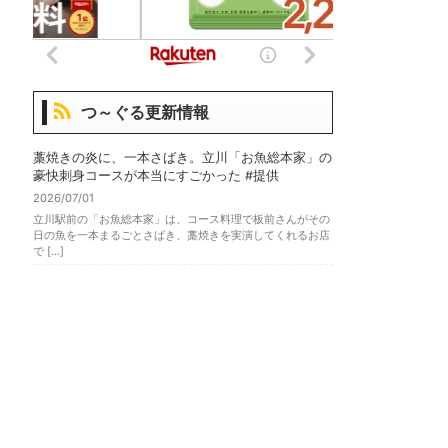
つ～ぐる更新情報
藁焼きの炎に、一本さばき。立川「お魚総本家」の
豪快刺身コースが本当にすごかった #提供
2026/07/01
立川駅前の「お魚総本家」は、コース料理で板前さんがその
日の魚を一本まるごとさばき、藁焼きを実演してくれるお店
で […]