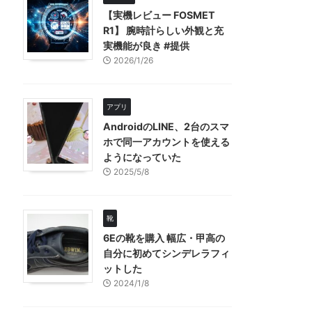
【実機レビュー FOSMET
R1】 腕時計らしい外観と充
実機能が良き #提供
2026/1/26
アプリ
AndroidのLINE、2台のスマ
ホで同一アカウントを使える
ようになっていた
2025/5/8
靴
6Eの靴を購入 幅広・甲高の
自分に初めてシンデレラフィ
ットした
2024/1/8