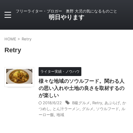
フリーライター・ブロガー 奥野 大児の気になるものごと
明日やります
HOME
>
Retry
Retry
ライター実績・ノウハウ
様々な地域のソウルフード。関わる人
の思い入れや土地の良さを取材するの
が楽しい
2018/6/22
B級グルメ
,
Retry
,
あぶらげ
,
か
つめし
,
とん汁ラーメン
,
グルメ
,
ソウルフード
,
ル
ーロー飯
,
地域