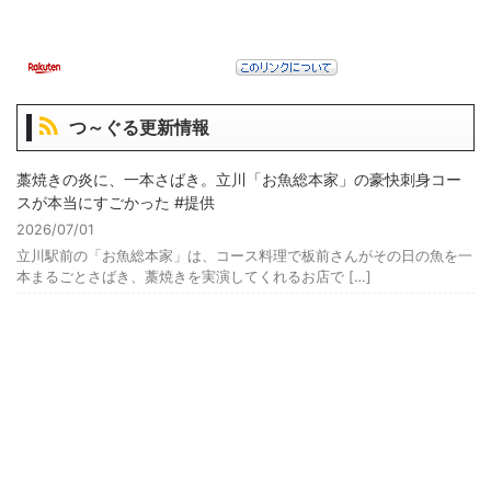
つ～ぐる更新情報
藁焼きの炎に、一本さばき。立川「お魚総本家」の豪快刺身コー
スが本当にすごかった #提供
2026/07/01
立川駅前の「お魚総本家」は、コース料理で板前さんがその日の魚を一
本まるごとさばき、藁焼きを実演してくれるお店で […]