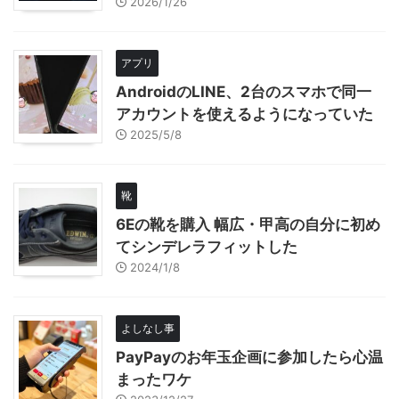
2026/1/26
アプリ
AndroidのLINE、2台のスマホで同一
アカウントを使えるようになっていた
2025/5/8
靴
6Eの靴を購入 幅広・甲高の自分に初め
てシンデレラフィットした
2024/1/8
よしなし事
PayPayのお年玉企画に参加したら心温
まったワケ