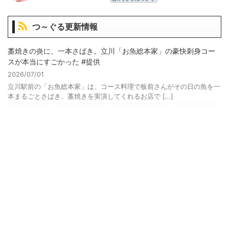
つ～ぐる更新情報
藁焼きの炎に、一本さばき。立川「お魚総本家」の豪快刺身コー
スが本当にすごかった #提供
2026/07/01
立川駅前の「お魚総本家」は、コース料理で板前さんがその日の魚を一
本まるごとさばき、藁焼きを実演してくれるお店で […]