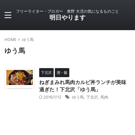
フリーライター・ブロガー 奥野 大児の気になるものごと
明日やります
HOME
>
ゆう馬
ゆう馬
下北沢
酒・飯
ねぎまみれ馬肉カルビ丼ランチが美味
過ぎた！下北沢「ゆう馬」
2016/1/12
ゆう馬
,
下北沢
,
馬肉