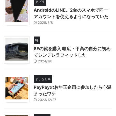
アプリ
AndroidのLINE、2台のスマホで同一
アカウントを使えるようになっていた
2025/5/8
靴
6Eの靴を購入 幅広・甲高の自分に初め
てシンデレラフィットした
2024/1/8
よしなし事
PayPayのお年玉企画に参加したら心温
まったワケ
2023/12/27