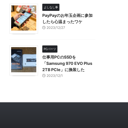
よしなし事
PayPayのお年玉企画に参加
したら心温まったワケ
2023/12/27
PCパーツ
仕事用PCのSSDを
「Samsung 970 EVO Plus
2TB PCIe」に換装した
2023/12/1