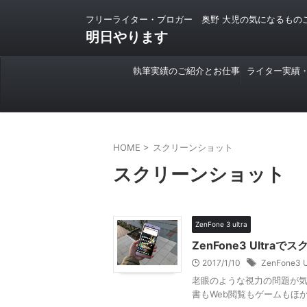
フリーライター・ブロガー 奥野 大児の気になるもの
明日やります
執筆実績のご紹介とお仕事
ライター実績
のご依頼について
HOME
>
スクリーンショット
スクリーンショット
ZenFone 3 ultra
ZenFone3 Ult
2017/1/10
ZenFone3 U
老眼のような視力の問題が気に
書もWeb閲覧もゲームもほかの