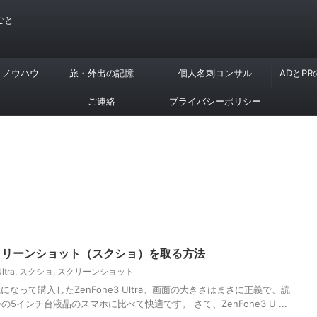
ごと
・ノウハウ
旅・外出の記憶
個人名刺コンサル
ADとP
ご連絡
プライバシーポリシー
raでスクリーンショット（スクショ）を取る方法
ltra
,
スクショ
,
スクリーンショット
なって購入したZenFone3 Ultra。画面の大きさはまさに正義で、読
5インチ台液晶のスマホに比べて快適です。 さて、ZenFone3 U ...