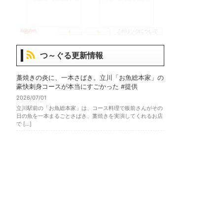
つ～ぐる更新情報
藁焼きの炎に、一本さばき。立川「お魚総本家」の
豪快刺身コースが本当にすごかった #提供
2026/07/01
立川駅前の「お魚総本家」は、コース料理で板前さんがその
日の魚を一本まるごとさばき、藁焼きを実演してくれるお店
で […]