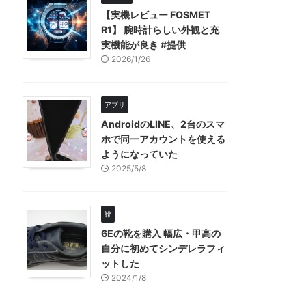
【実機レビュー FOSMET
R1】 腕時計らしい外観と充
実機能が良き #提供
2026/1/26
アプリ
AndroidのLINE、2台のスマ
ホで同一アカウントを使える
ようになっていた
2025/5/8
靴
6Eの靴を購入 幅広・甲高の
自分に初めてシンデレラフィ
ットした
2024/1/8