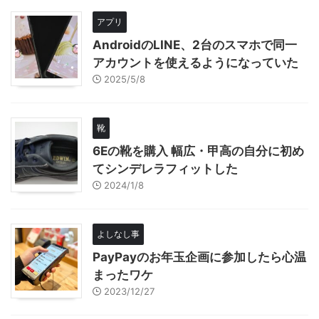
アプリ
AndroidのLINE、2台のスマホで同一
アカウントを使えるようになっていた
2025/5/8
靴
6Eの靴を購入 幅広・甲高の自分に初め
てシンデレラフィットした
2024/1/8
よしなし事
PayPayのお年玉企画に参加したら心温
まったワケ
2023/12/27