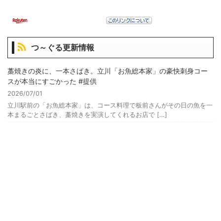
つ～ぐる更新情報
藁焼きの炎に、一本さばき。立川「お魚総本家」の豪快刺身コー
スが本当にすごかった #提供
2026/07/01
立川駅前の「お魚総本家」は、コース料理で板前さんがその日の魚を一
本まるごとさばき、藁焼きを実演してくれるお店で […]