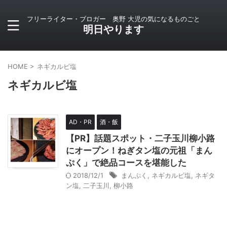
フリーライター・ブロガー 奥野 大児の気になるものごと
明日やります
HOME
>
ネギカルビ塩
ネギカルビ塩
AD・PR
酒・飯
【PR】話題スポット・二子玉川柳小路
にオープン！ねぎタン塩の元祖「まん
ぷく」で絶品コースを堪能した
2018/12/1
まんぷく
,
ネギカルビ塩
,
ネギタ
ン塩
,
二子玉川
,
柳小路