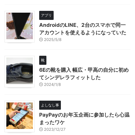
アプリ
AndroidのLINE、2台のスマホで同一
アカウントを使えるようになっていた
2025/5/8
靴
6Eの靴を購入 幅広・甲高の自分に初め
てシンデレラフィットした
2024/1/8
よしなし事
PayPayのお年玉企画に参加したら心温
まったワケ
2023/12/27