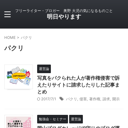
フリーライター・ブロガー 奥野 大児の気になるものごと
明日やります
HOME
>
パクリ
パクリ
運営論
写真をパクられた人が著作権侵害で訴
えたりサイトに請求したりした記事ま
とめ
2017/7/1
パクリ
,
侵害
,
著作権
,
請求
,
開示
勉強会・セミナー
運営論