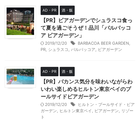
AD・PR
酒・飯
【PR】ビアガーデンでシュラスコ食っ
て夏を過ごそうぜ！品川「バルバッコ
ア ビアガーデン」
2019/12/20
BARBACOA BEER GARDEN
,
PR
,
シュラスコ
,
バルバッコア
,
ビアガーデン
AD・PR
酒・飯
【PR】バカンス気分を味わいながらわ
いわい楽しめるヒルトン東京ベイのプ
ールサイドビアガーデン
2019/12/20
ヒルトン・プールサイド・ビア
ガーデン
,
ヒルトン東京ベイ
,
ビアガーデン
,
リゾー
ト