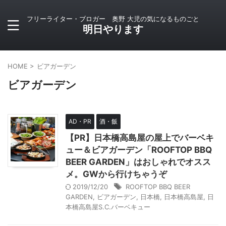
フリーライター・ブロガー 奥野 大児の気になるものごと
明日やります
HOME
>
ビアガーデン
ビアガーデン
AD・PR
酒・飯
【PR】日本橋高島屋の屋上でバーベキ
ュー＆ビアガーデン「ROOFTOP BBQ
BEER GARDEN」はおしゃれでオスス
メ。GWから行けちゃうぞ
2019/12/20
ROOFTOP BBQ BEER
GARDEN
,
ビアガーデン
,
日本橋
,
日本橋高島屋
,
日
本橋高島屋S.C.バーベキュー