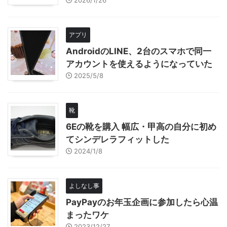
2026/1/26
アプリ
AndroidのLINE、2台のスマホで同一
アカウントを使えるようになっていた
2025/5/8
靴
6Eの靴を購入 幅広・甲高の自分に初め
てシンデレラフィットした
2024/1/8
よしなし事
PayPayのお年玉企画に参加したら心温
まったワケ
2023/12/27