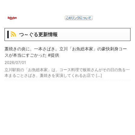
つ～ぐる更新情報
藁焼きの炎に、一本さばき。立川「お魚総本家」の豪快刺身コー
スが本当にすごかった #提供
2026/07/01
立川駅前の「お魚総本家」は、コース料理で板前さんがその日の魚を一
本まるごとさばき、藁焼きを実演してくれるお店で […]