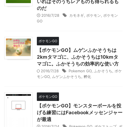
いればそのうちレアものも得られるも
のだ
2016/7/28
カモネギ
,
ポケモン
,
ポケモン
GO
ポケモンGO
【ポケモンGO】ムゲンふかそうちは
2kmタマゴに、ふかそうちは10kmタ
マゴに。ふかそうちの効率的な使い方
2016/7/28
Pokemon GO
,
ふかそうち
,
ポケ
モンGO
,
ムゲンふかそうち
,
孵化
ポケモンGO
【ポケモンGO】モンスターボールを投
げる練習にはFacebookメッセンジャー
が最適
2016/7/24
Pokemon GO
,
ポケストップ
,
ポ