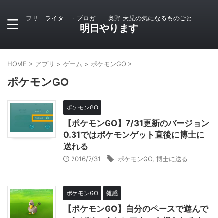
フリーライター・ブロガー 奥野 大児の気になるものごと
明日やります
HOME
>
アプリ
>
ゲーム
>
ポケモンGO
>
ポケモンGO
ポケモンGO
【ポケモンGO】7/31更新のバージョン
0.31ではポケモンゲット直後に博士に
送れる
2016/7/31
ポケモンGO
,
博士に送る
ポケモンGO
雑感
【ポケモンGO】自分のペースで遊んで