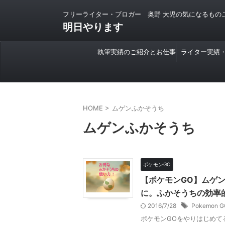
フリーライター・ブロガー 奥野 大児の気になるもの
明日やります
執筆実績のご紹介とお仕事
ライター実績
のご依頼について
HOME
>
ムゲンふかそうち
ムゲンふかそうち
ポケモンGO
【ポケモンGO】ムゲン
に。ふかそうちの効率
2016/7/28
Pokemon G
ポケモンGOをやりはじめてる