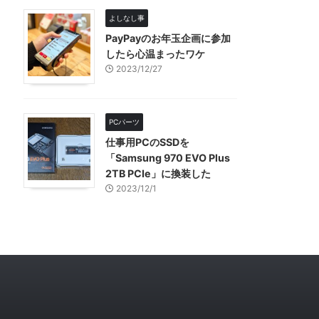
よしなし事
PayPayのお年玉企画に参加
したら心温まったワケ
2023/12/27
PCパーツ
仕事用PCのSSDを
「Samsung 970 EVO Plus
2TB PCIe」に換装した
2023/12/1