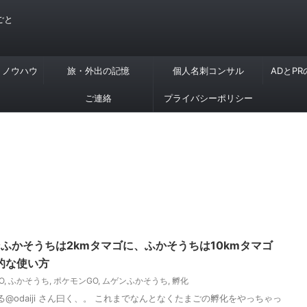
ごと
・ノウハウ
旅・外出の記憶
個人名刺コンサル
ADとP
ご連絡
プライバシーポリシー
ふかそうちは2kmタマゴに、ふかそうちは10kmタマゴ
的な使い方
O
,
ふかそうち
,
ポケモンGO
,
ムゲンふかそうち
,
孵化
@odaiji さん曰く、。 これまでなんとなくたまごの孵化をやっちゃっ