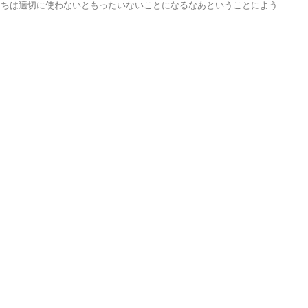
うちは適切に使わないともったいないことになるなあということによう