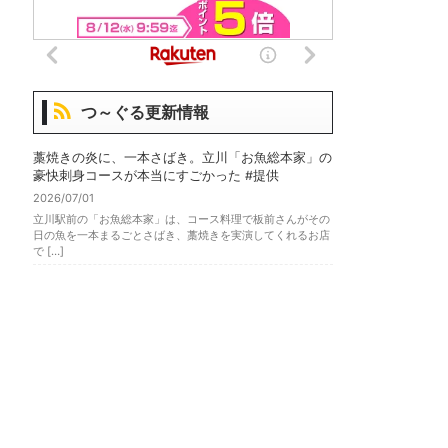
つ～ぐる更新情報
藁焼きの炎に、一本さばき。立川「お魚総本家」の
豪快刺身コースが本当にすごかった #提供
2026/07/01
立川駅前の「お魚総本家」は、コース料理で板前さんがその
日の魚を一本まるごとさばき、藁焼きを実演してくれるお店
で […]