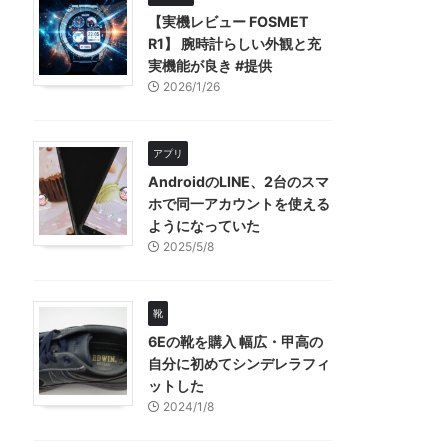
【実機レビュー FOSMET
R1】 腕時計らしい外観と充
実機能が良き #提供
2026/1/26
アプリ
AndroidのLINE、2台のスマ
ホで同一アカウントを使える
ようになっていた
2025/5/8
靴
6Eの靴を購入 幅広・甲高の
自分に初めてシンデレラフィ
ットした
2024/1/8