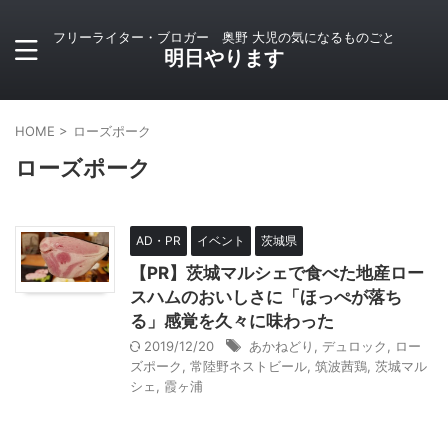
フリーライター・ブロガー 奥野 大児の気になるものごと
明日やります
HOME
>
ローズポーク
ローズポーク
AD・PR
イベント
茨城県
【PR】茨城マルシェで食べた地産ロー
スハムのおいしさに「ほっぺが落ち
る」感覚を久々に味わった
2019/12/20
あかねどり
,
デュロック
,
ロー
ズポーク
,
常陸野ネストビール
,
筑波茜鶏
,
茨城マル
シェ
,
霞ヶ浦