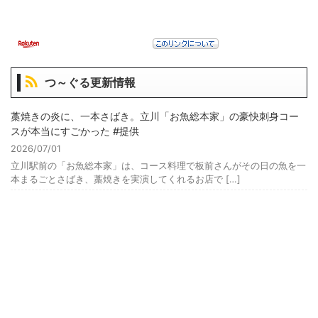
つ～ぐる更新情報
藁焼きの炎に、一本さばき。立川「お魚総本家」の豪快刺身コー
スが本当にすごかった #提供
2026/07/01
立川駅前の「お魚総本家」は、コース料理で板前さんがその日の魚を一
本まるごとさばき、藁焼きを実演してくれるお店で […]