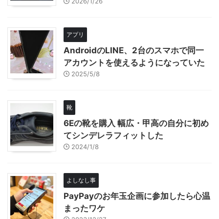
2026/1/26
アプリ
AndroidのLINE、2台のスマホで同一
アカウントを使えるようになっていた
2025/5/8
靴
6Eの靴を購入 幅広・甲高の自分に初め
てシンデレラフィットした
2024/1/8
よしなし事
PayPayのお年玉企画に参加したら心温
まったワケ