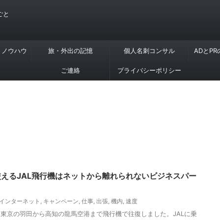
ごと
・ノウハウ
旅・外出の記憶
個人名刺コンサル
ADとP
ご連絡
プライバシーポリシー
の使えるJAL飛行機はネットから離れられないビジネスパー
インターネット
,
キャンペーン
,
仕事
,
出張
,
機内
,
速度
東京の羽田から高知の龍馬空港まで飛行機で往復しました。JALに乗