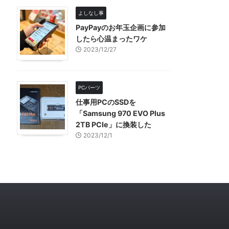
よしなし事
PayPayのお年玉企画に参加
したら心温まったワケ
2023/12/27
PCパーツ
仕事用PCのSSDを
「Samsung 970 EVO Plus
2TB PCIe」に換装した
2023/12/1