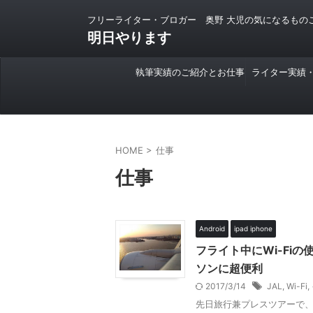
フリーライター・ブロガー 奥野 大児の気になるもの
明日やります
執筆実績のご紹介とお仕事
ライター実績
のご依頼について
HOME
>
仕事
仕事
Android
ipad iphone
フライト中にWi-Fi
ソンに超便利
2017/3/14
JAL
,
Wi-Fi
,
先日旅行兼プレスツアーで、