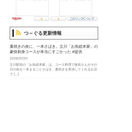
つ～ぐる更新情報
藁焼きの炎に、一本さばき。立川「お魚総本家」の
豪快刺身コースが本当にすごかった #提供
2026/07/01
立川駅前の「お魚総本家」は、コース料理で板前さんがその
日の魚を一本まるごとさばき、藁焼きを実演してくれるお店
で […]