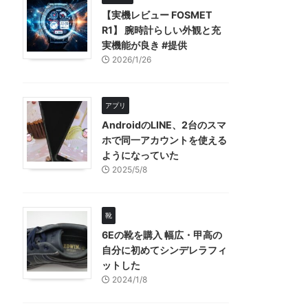
【実機レビュー FOSMET
R1】 腕時計らしい外観と充
実機能が良き #提供
2026/1/26
アプリ
AndroidのLINE、2台のスマ
ホで同一アカウントを使える
ようになっていた
2025/5/8
靴
6Eの靴を購入 幅広・甲高の
自分に初めてシンデレラフィ
ットした
2024/1/8