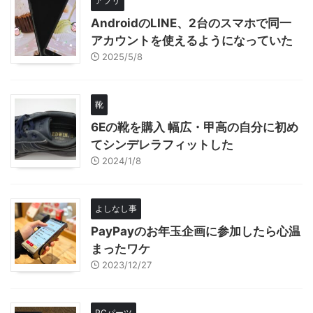
アプリ
AndroidのLINE、2台のスマホで同一
アカウントを使えるようになっていた
2025/5/8
靴
6Eの靴を購入 幅広・甲高の自分に初め
てシンデレラフィットした
2024/1/8
よしなし事
PayPayのお年玉企画に参加したら心温
まったワケ
2023/12/27
PCパーツ