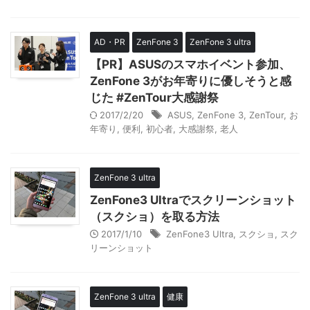
AD・PR
ZenFone 3
ZenFone 3 ultra
【PR】ASUSのスマホイベント参加、
ZenFone 3がお年寄りに優しそうと感
じた #ZenTour大感謝祭
2017/2/20
ASUS
,
ZenFone 3
,
ZenTour
,
お
年寄り
,
便利
,
初心者
,
大感謝祭
,
老人
ZenFone 3 ultra
ZenFone3 Ultraでスクリーンショット
（スクショ）を取る方法
2017/1/10
ZenFone3 Ultra
,
スクショ
,
スク
リーンショット
ZenFone 3 ultra
健康