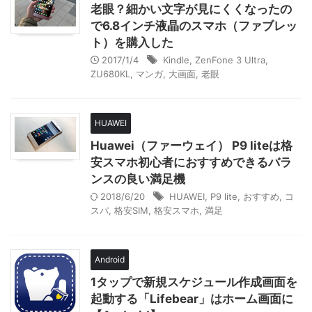
老眼？細かい文字が見にくくなったの
で6.8インチ液晶のスマホ（ファブレッ
ト）を購入した
2017/1/4
Kindle
,
ZenFone 3 Ultra
,
ZU680KL
,
マンガ
,
大画面
,
老眼
HUAWEI
Huawei（ファーウェイ） P9 liteは格
安スマホ初心者におすすめできるバラ
ンスの良い満足機
2018/6/20
HUAWEI
,
P9 lite
,
おすすめ
,
コ
スパ
,
格安SIM
,
格安スマホ
,
満足
Android
1タップで新規スケジュール作成画面を
起動する「Lifebear」はホーム画面に