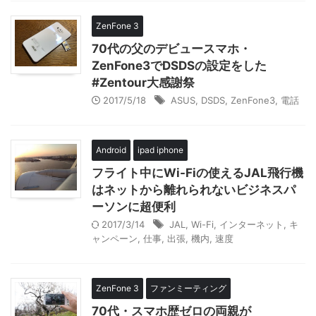
ZenFone 3
70代の父のデビュースマホ・
ZenFone3でDSDSの設定をした
#Zentour大感謝祭
2017/5/18
ASUS
,
DSDS
,
ZenFone3
,
電話
Android
ipad iphone
フライト中にWi-Fiの使えるJAL飛行機
はネットから離れられないビジネスパ
ーソンに超便利
2017/3/14
JAL
,
Wi-Fi
,
インターネット
,
キ
ャンペーン
,
仕事
,
出張
,
機内
,
速度
ZenFone 3
ファンミーティング
70代・スマホ歴ゼロの両親が