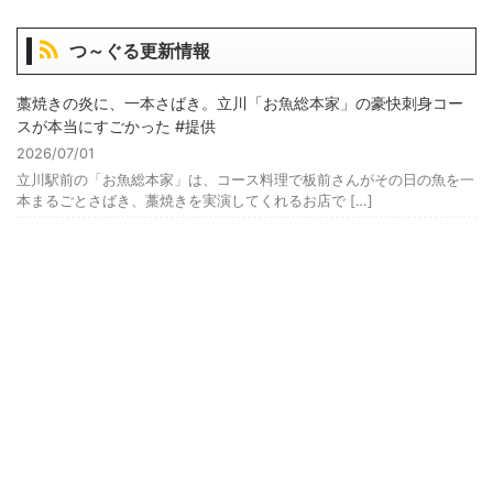
つ～ぐる更新情報
藁焼きの炎に、一本さばき。立川「お魚総本家」の豪快刺身コー
スが本当にすごかった #提供
2026/07/01
立川駅前の「お魚総本家」は、コース料理で板前さんがその日の魚を一
本まるごとさばき、藁焼きを実演してくれるお店で […]