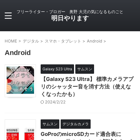
フリーライター・ブロガー 奥野 大児の気になるものごと
明日やります
HOME
>
デジタル
>
スマホ・タブレット
>
Android
>
Android
Galaxy S23 Ultra
サムスン
【Galaxy S23 Ultra】 標準カメラアプ
リのシャッター音を消す方法（使えな
くなったかも）
2024/2/22
サムスン
デジタルカメラ
GoProのmicroSDカード適合表に