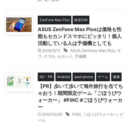
ZenFone Max Plus
格安SIM
ASUS ZenFone Max Plusは価格も性
能もセカンドスマホにピッタリ！個人
活動している人は予備機としても
2018/3/17
ASUS ZenFone Max Plus
,
サ
ブ
,
スマホ
,
セカンド
,
予備機
AD・PR
Android
ipad iphone
ゲーム
健康
【PR】歩いて歩いて海外旅行を当てち
ゃおう！期間限定ゲーム「ごほうびウ
ォーカー」 #FiNC #ごほうびウォーカ
ー
2019/12/20
FiNC
,
ごほうびウォーカー
,
ゲ
ーム