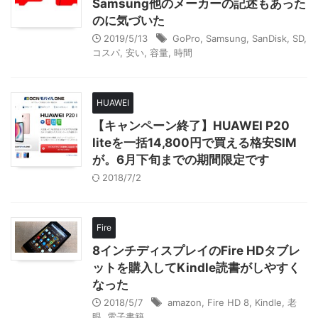
Samsung他のメーカーの記述もあった
のに気づいた
2019/5/13
GoPro
,
Samsung
,
SanDisk
,
SD
,
コスパ
,
安い
,
容量
,
時間
HUAWEI
【キャンペーン終了】HUAWEI P20
liteを一括14,800円で買える格安SIM
が。6月下旬までの期間限定です
2018/7/2
Fire
8インチディスプレイのFire HDタブレ
ットを購入してKindle読書がしやすく
なった
2018/5/7
amazon
,
Fire HD 8
,
Kindle
,
老
眼
,
電子書籍