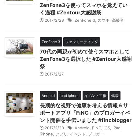
ZenFone3を使ってスマホを覚えてい
く過程 #Zentour大感謝祭
2017/2/28
ZenFone 3
,
スマホ
,
高齢者
ZenFone 3
ファンミーティング
70代の両親が初めて使うスマホとして
ZenFone3を選択した #Zentour大感謝
祭
2017/2/27
Android
ipad iphone
イベント主催
健康
長期的な視野で健康を考える情報＆サ
ポートアプリ「FiNC」のブロガーイベ
ント開催を手伝いました #fincblogger
2017/2/20
Android
,
FiNC
,
iOS
,
iPad
,
iPhone
,
アプリ
,
イベント
,
ブロガー