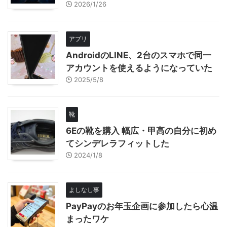
2026/1/26
アプリ
AndroidのLINE、2台のスマホで同一
アカウントを使えるようになっていた
2025/5/8
靴
6Eの靴を購入 幅広・甲高の自分に初め
てシンデレラフィットした
2024/1/8
よしなし事
PayPayのお年玉企画に参加したら心温
まったワケ