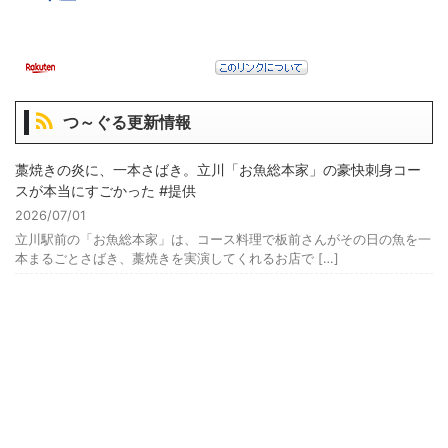
つ～ぐる更新情報
藁焼きの炎に、一本さばき。立川「お魚総本家」の豪快刺身コー
スが本当にすごかった #提供
2026/07/01
立川駅前の「お魚総本家」は、コース料理で板前さんがその日の魚を一
本まるごとさばき、藁焼きを実演してくれるお店で […]