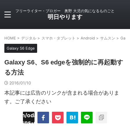
フリーライター・ブロガー 奥野 大児の気になるものごと
明日やります
HOME
>
デジタル
>
スマホ・タブレット
>
Android
>
サムスン
>
Gala
Galaxy S6 Edge
Galaxy S6、S6 edgeを強制的に再起動す
る方法
2016/01/10
本記事には広告のリンクが含まれる場合がありま
す。ご了承ください
imyoojin/odaiji.com/public_html/blog/wp-
on
2
/plugins/sns-count-cache/sns-count-
line
hp