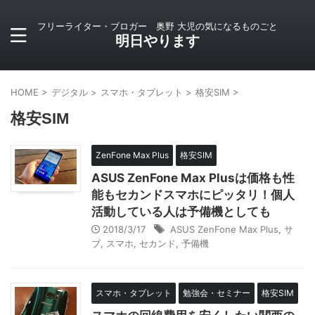
フリーライター・ブロガー 奥野 大児の気になるものごと
明日やります
HOME
>
デジタル
>
スマホ・タブレット
>
格安SIM
>
格安SIM
ZenFone Max Plus
格安SIM
ASUS ZenFone Max Plusは価格も性
能もセカンドスマホにピッタリ！個人
活動している人は予備機としても
2018/3/17
ASUS ZenFone Max Plus
,
サ
ブ
,
スマホ
,
セカンド
,
予備機
スマホ・タブレット
勉強会・セミナー
格安SIM