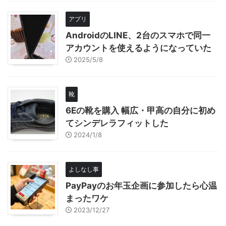
アプリ
AndroidのLINE、2台のスマホで同一
アカウントを使えるようになっていた
2025/5/8
靴
6Eの靴を購入 幅広・甲高の自分に初め
てシンデレラフィットした
2024/1/8
よしなし事
PayPayのお年玉企画に参加したら心温
まったワケ
2023/12/27