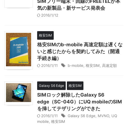
SIMフリー端末・回線のFREETELが本
気の新製品・新サービス発表会
2016/1/12
格安SIM
格安SIMのb-mobile 高速定額は遅くな
いと感じたからを契約してみた（開通
手続き編）
2016/1/11
b-mobile
,
格安SIM
,
高速定額
Galaxy S6 Edge
格安SIM
SIMロック解除したGalaxy S6
edge（SC-04G）にUQ mobileのSIM
を挿してテザリングができた
2016/1/11
Galaxy S6 Edge
,
MVNO
,
UQ
mobile
,
格安SIM