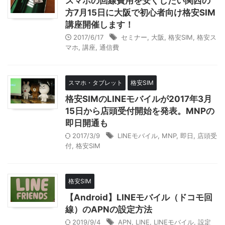
スマホの回線費用を安くしたい関西の
方7月15日に大阪で初心者向け格安SIM
講座開催します！
2017/6/17
セミナー
,
大阪
,
格安SIM
,
格安ス
マホ
,
講座
,
通信費
スマホ・タブレット
格安SIM
格安SIMのLINEモバイルが2017年3月
15日から店頭受付開始を発表。MNPの
即日開通も
2017/3/9
LINEモバイル
,
MNP
,
即日
,
店頭受
付
,
格安SIM
格安SIM
【Android】LINEモバイル（ドコモ回
線）のAPNの設定方法
2019/9/4
APN
,
LINE
,
LINEモバイル
,
設定