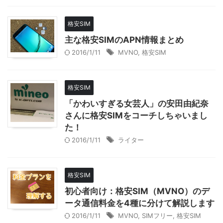
格安SIM
主な格安SIMのAPN情報まとめ
2016/1/11
MVNO
,
格安SIM
格安SIM
「かわいすぎる女芸人」の安田由紀奈
さんに格安SIMをコーチしちゃいまし
た！
2016/1/11
ライター
格安SIM
初心者向け：格安SIM（MVNO）のデ
ータ通信料金を4種に分けて解説します
2016/1/11
MVNO
,
SIMフリー
,
格安SIM