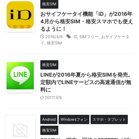
格安SIM
おサイフケータイ機能「iD」が2016年
4月から格安SIM・格安スマホでも使え
るように！
2016/4/6
iD
,
SIMフリー
,
おサイフケータ
イ
,
格安SIM
格安SIM
LINEが2016年夏から格安SIMを発売。
定額内でLINEサービスの高速通信が無
料に
2017/3/9
Android
Windowsフォン
スマホ・タブレット
格安SIM