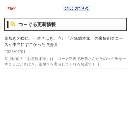
つ～ぐる更新情報
藁焼きの炎に、一本さばき。立川「お魚総本家」の豪快刺身コー
スが本当にすごかった #提供
2026/07/01
立川駅前の「お魚総本家」は、コース料理で板前さんがその日の魚を一
本まるごとさばき、藁焼きを実演してくれるお店で […]