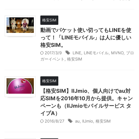
格安SIM
動画でパケット使い切ってもLINEを使
って！「LINEモバイル」は人に優しい
格安SIM。
2017/3/9
LINE
,
LINEモバイル
,
MVNO
,
ブロ
ガーイベント
,
格安SIM
格安SIM
【格安SIM】IIJmio、個人向けでau対
応SIMを2016年10月から提供。キャン
ペーンも（IIJmioモバイルサービス タ
イプA）
2016/8/27
au
,
IIJmio
,
格安SIM