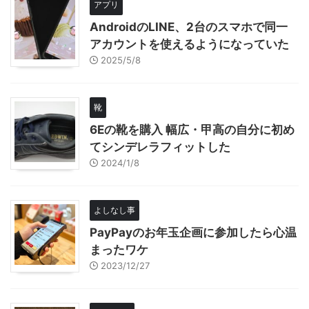
アプリ
AndroidのLINE、2台のスマホで同一
アカウントを使えるようになっていた
2025/5/8
靴
6Eの靴を購入 幅広・甲高の自分に初め
てシンデレラフィットした
2024/1/8
よしなし事
PayPayのお年玉企画に参加したら心温
まったワケ
2023/12/27