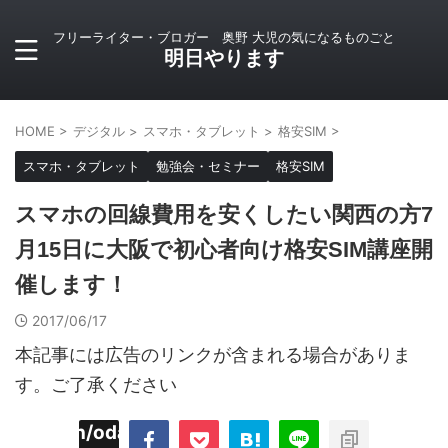
フリーライター・ブロガー 奥野 大児の気になるものごと
明日やります
HOME
>
デジタル
>
スマホ・タブレット
>
格安SIM
>
スマホ・タブレット
勉強会・セミナー
格安SIM
スマホの回線費用を安くしたい関西の方7
月15日に大阪で初心者向け格安SIM講座開
催します！
2017/06/17
本記事には広告のリンクが含まれる場合がありま
す。ご了承ください
imyoojin/odaiji.com/public_html/blog/wp-
on
2