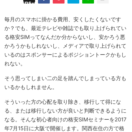
/plugins/sns-count-cache/sns-count-
line
hp
毎月のスマホに掛かる費用、安くしたくないです
か？でも、最近テレビや雑誌でも取り上げられてい
る格安SIMってなんだか分からないし、安かろう悪
かろうかもしれないし、メディアで取り上げられて
いるのはスポンサーによるポジショントークかもし
れない。
そう思ってしまい二の足を踏んでしまっている方も
いるかもしれません。
そういった方の心配を取り除き、移行して得にな
る、または移行しない方が良いと判断できるように
なる。そんな初心者向けの格安SIMセミナーを2017
年7月15日に大阪で開催します。関西在住の方で格