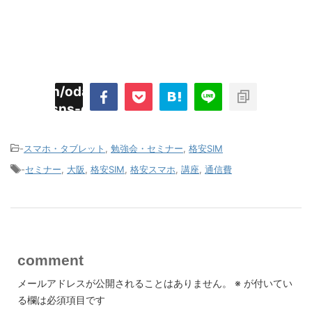
imyoojin/odaiji.com/public_html/blog/wp-
on
2
/plugins/sns-count-cache/sns-count-
line
hp
-
スマホ・タブレット
,
勉強会・セミナー
,
格安SIM
-
セミナー
,
大阪
,
格安SIM
,
格安スマホ
,
講座
,
通信費
comment
メールアドレスが公開されることはありません。
※
が付いてい
る欄は必須項目です