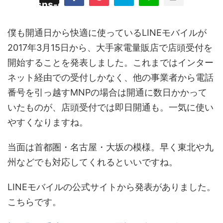
/plugins/sns-count-cache/sns-count-
line
hp
僕も開通日から快適に使っているLINEモバイルが
2017年3月15日から、大手家電量販店で店頭受付を
開始することを発表しました。これまではインター
ネット経由での受付しかなく、他の事業者から電話
番号を引っ越すMNPの場合は開通に数日かかって
いたものが、店頭受付では即日開通も。一気に使い
やすくなりますね。
当面は首都圏・名古屋・大坂の模様。早く東北や九
州などでも対応してくれるといいですね。
LINEモバイルの公式サイトから発表がありました。
こちらです。