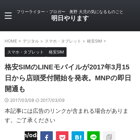
フリーライター・ブロガー 奥野 大児の気になるものごと
明日やります
HOME
>
デジタル
>
スマホ・タブレット
>
格安SIM
>
スマホ・タブレット
格安SIM
格安SIMのLINEモバイルが2017年3月15
日から店頭受付開始を発表。MNPの即日
開通も
2017/03/08
2017/03/09
本記事には広告のリンクが含まれる場合がありま
す。ご了承ください
imyoojin/odaiji.com/public_html/blog/wp-
on
2