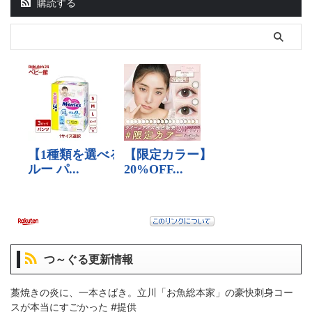
購読する
つ～ぐる更新情報
藁焼きの炎に、一本さばき。立川「お魚総本家」の豪快刺身コー
スが本当にすごかった #提供