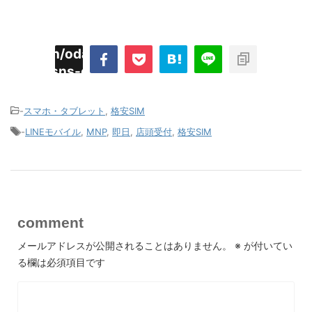
imyoojin/odaiji.com/public_html/blog/wp-
on
2
/plugins/sns-count-cache/sns-count-
line
hp
-
スマホ・タブレット
,
格安SIM
-
LINEモバイル
,
MNP
,
即日
,
店頭受付
,
格安SIM
comment
メールアドレスが公開されることはありません。
※
が付いてい
る欄は必須項目です