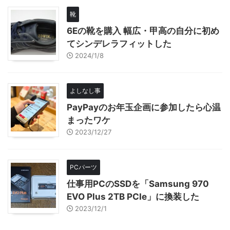
靴
6Eの靴を購入 幅広・甲高の自分に初め
てシンデレラフィットした
2024/1/8
よしなし事
PayPayのお年玉企画に参加したら心温
まったワケ
2023/12/27
PCパーツ
仕事用PCのSSDを「Samsung 970
EVO Plus 2TB PCIe」に換装した
2023/12/1