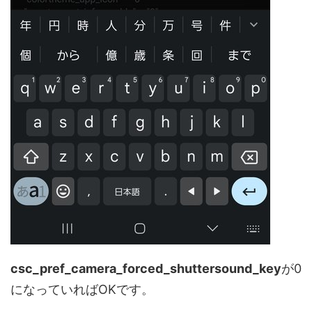
csc_pref_camera_forced_shuttersound_key
が0
になっていればOKです。