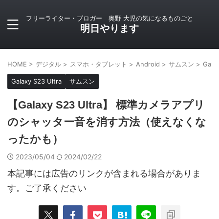
フリーライター・ブロガー 奥野 大児の気になるものごと
明日やります
HOME
>
デジタル
>
スマホ・タブレット
>
Android
>
サムスン
>
Galax
Galaxy S23 Ultra
サムスン
【Galaxy S23 Ultra】 標準カメラアプリ
のシャッター音を消す方法（使えなくな
ったかも）
2023/05/04
2024/02/22
本記事には広告のリンクが含まれる場合がありま
す。ご了承ください