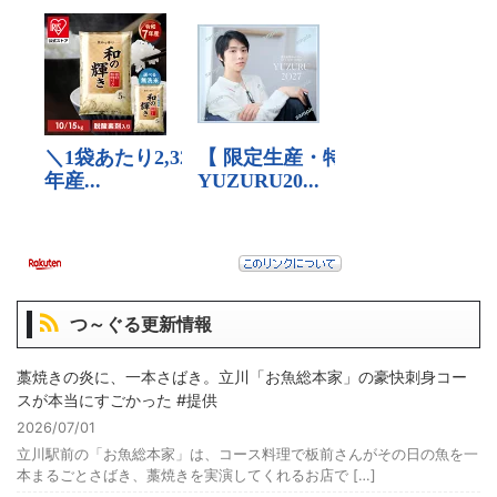
つ～ぐる更新情報
藁焼きの炎に、一本さばき。立川「お魚総本家」の豪快刺身コー
スが本当にすごかった #提供
2026/07/01
立川駅前の「お魚総本家」は、コース料理で板前さんがその日の魚を一
本まるごとさばき、藁焼きを実演してくれるお店で […]