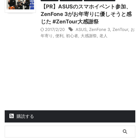
【PR】ASUSのスマホイベント参加、
ZenFone 3がお年寄りに優しそうと感
じた #ZenTour大感謝祭
2017/2/20
ASUS
,
ZenFone 3
,
ZenTour
,
お
年寄り
,
便利
,
初心者
,
大感謝祭
,
老人
購読する