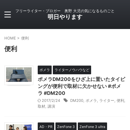
フリーライター・ブロガー 奥野 大児の気になるものごと
明日やります
HOME
>
便利
便利
ポメラ
ライターノウハウなど
ポメラDM200をひざ上に置いたタイピ
ングが便利で取材に欠かせない #ポメ
ラ #DM200
2017/2/24
DM200
,
ポメラ
,
ライター
,
便利
,
取材
,
講演
AD・PR
ZenFone 3
ZenFone 3 ultra