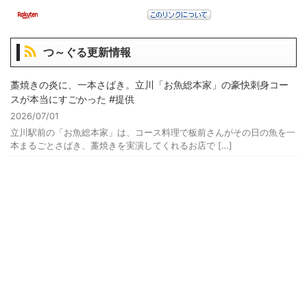
つ～ぐる更新情報
藁焼きの炎に、一本さばき。立川「お魚総本家」の豪快刺身コー
スが本当にすごかった #提供
2026/07/01
立川駅前の「お魚総本家」は、コース料理で板前さんがその日の魚を一
本まるごとさばき、藁焼きを実演してくれるお店で […]