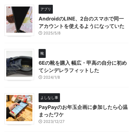
アプリ
AndroidのLINE、2台のスマホで同一
アカウントを使えるようになっていた
2025/5/8
靴
6Eの靴を購入 幅広・甲高の自分に初め
てシンデレラフィットした
2024/1/8
よしなし事
PayPayのお年玉企画に参加したら心温
まったワケ
2023/12/27