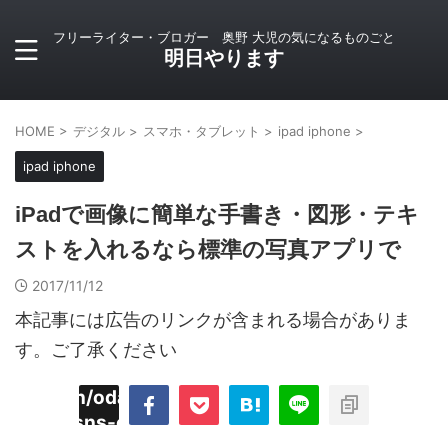
フリーライター・ブロガー 奥野 大児の気になるものごと
明日やります
HOME
>
デジタル
>
スマホ・タブレット
>
ipad iphone
>
ipad iphone
iPadで画像に簡単な手書き・図形・テキ
ストを入れるなら標準の写真アプリで
2017/11/12
本記事には広告のリンクが含まれる場合がありま
す。ご了承ください
imyoojin/odaiji.com/public_html/blog/wp-
on
2
/plugins/sns-count-cache/sns-count-
line
hp