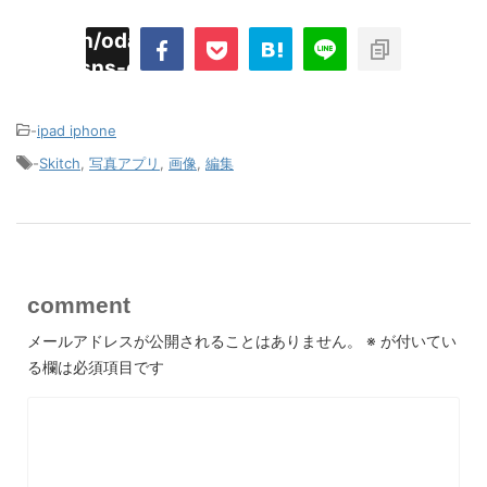
imyoojin/odaiji.com/public_html/blog/wp-
on
2
/plugins/sns-count-cache/sns-count-
line
hp
-
ipad iphone
-
Skitch
,
写真アプリ
,
画像
,
編集
comment
メールアドレスが公開されることはありません。
※
が付いてい
る欄は必須項目です