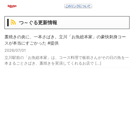
つ～ぐる更新情報
藁焼きの炎に、一本さばき。立川「お魚総本家」の豪快刺身コー
スが本当にすごかった #提供
2026/07/01
立川駅前の「お魚総本家」は、コース料理で板前さんがその日の魚を一
本まるごとさばき、藁焼きを実演してくれるお店で […]