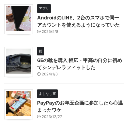
アプリ
AndroidのLINE、2台のスマホで同一
アカウントを使えるようになっていた
2025/5/8
靴
6Eの靴を購入 幅広・甲高の自分に初め
てシンデレラフィットした
2024/1/8
よしなし事
PayPayのお年玉企画に参加したら心温
まったワケ
2023/12/27