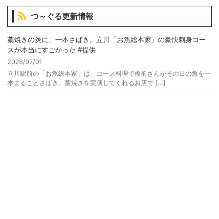
つ～ぐる更新情報
藁焼きの炎に、一本さばき。立川「お魚総本家」の豪快刺身コー
スが本当にすごかった #提供
2026/07/01
立川駅前の「お魚総本家」は、コース料理で板前さんがその日の魚を一
本まるごとさばき、藁焼きを実演してくれるお店で […]