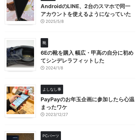
AndroidのLINE、2台のスマホで同一
アカウントを使えるようになっていた
2025/5/8
靴
6Eの靴を購入 幅広・甲高の自分に初め
てシンデレラフィットした
2024/1/8
よしなし事
PayPayのお年玉企画に参加したら心温
まったワケ
2023/12/27
PCパーツ