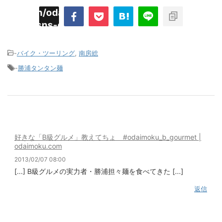
imyoojin/odaiji.com/public_html/blog/wp-
on
2
/plugins/sns-count-cache/sns-count-
line
hp
-
バイク・ツーリング
,
南房総
-
勝浦タンタン麺
好きな「B級グルメ」教えてちょ #odaimoku_b_gourmet |
odaimoku.com
2013/02/07 08:00
[...] B級グルメの実力者・勝浦担々麺を食べてきた [...]
返信