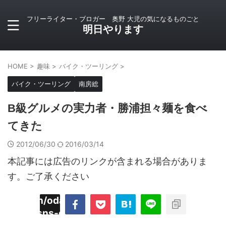
フリーライター・ブロガー 奥野 大児の気になるものごと
明日やります
HOME
>
趣味
>
バイク・ツーリング
>
バイク・ツーリング
南房総
B級グルメの実力者・勝浦担々麺を食べ
てきた
2012/06/30
2016/03/14
本記事には広告のリンクが含まれる場合がありま
す。ご了承ください
imyoojin/odaiji.com/public_html/blog/wp-
on
2
/plugins/sns-count-cache/sns-count-
line
hp