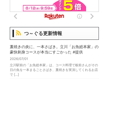
つ～ぐる更新情報
藁焼きの炎に、一本さばき。立川「お魚総本家」の
豪快刺身コースが本当にすごかった #提供
2026/07/01
立川駅前の「お魚総本家」は、コース料理で板前さんがその
日の魚を一本まるごとさばき、藁焼きを実演してくれるお店
で […]