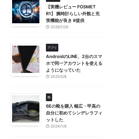
【実機レビュー FOSMET
R1】 腕時計らしい外観と充
実機能が良き #提供
2026/1/26
アプリ
AndroidのLINE、2台のスマ
ホで同一アカウントを使える
ようになっていた
2025/5/8
靴
6Eの靴を購入 幅広・甲高の
自分に初めてシンデレラフィ
ットした
2024/1/8