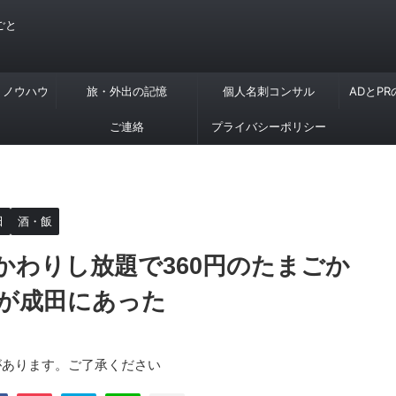
ごと
・ノウハウ
旅・外出の記憶
個人名刺コンサル
ADとP
ご連絡
プライバシーポリシー
田
酒・飯
かわりし放題で360円のたまごか
が成田にあった
があります。ご了承ください