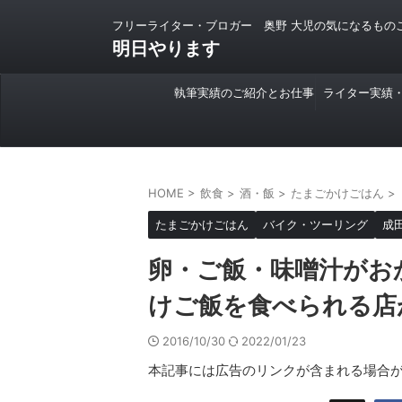
フリーライター・ブロガー 奥野 大児の気になるもの
明日やります
執筆実績のご紹介とお仕事
ライター実績
のご依頼について
HOME
>
飲食
>
酒・飯
>
たまごかけごはん
>
たまごかけごはん
バイク・ツーリング
成
卵・ご飯・味噌汁がお
けご飯を食べられる店
2016/10/30
2022/01/23
本記事には広告のリンクが含まれる場合