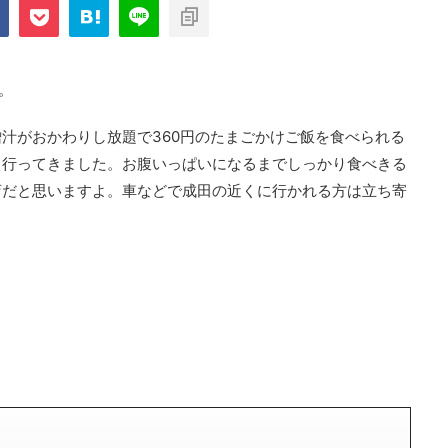
com/public_html/blog/wp-
on
2897
nt-cache/sns-count-
line
。
汁がおかわりし放題で360円のたまごかけご飯を食べられる
ら行ってきました。お腹いっぱいになるまでしっかり食べきる
店だと思いますよ。車などで成田の近くに行かれる方は立ち寄