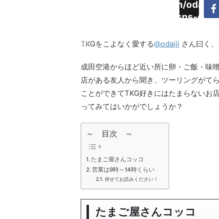
Warning
:
/home/daimyoojin/odaiji.
Undefined
content/plugins/sns-cou
array key
cache.php
"Twitter"
TKGをこよなく愛する
@odaiji
さん曰く、
in
成田空港からほど近い所に卵・ご飯・味噌
店がある友人から聞き、ツーリングがて
ことができてTKG好きにはたまらないお
ってみてはいかがでしょうか？
～ 目次 ～
たまご屋さんコッコ
営業は9時～14時くらい
併せてお読みください！
たまご屋さんコッコ