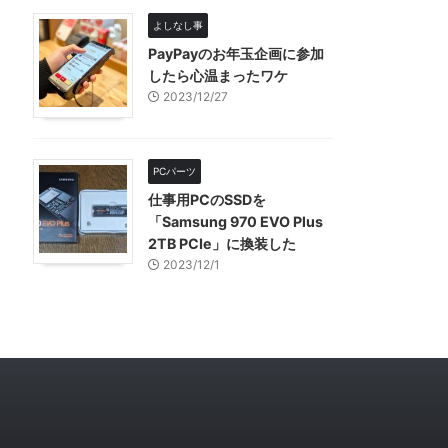
よしなし事
PayPayのお年玉企画に参加
したら心温まったワケ
2023/12/27
PCパーツ
仕事用PCのSSDを
「Samsung 970 EVO Plus
2TB PCIe」に換装した
2023/12/1