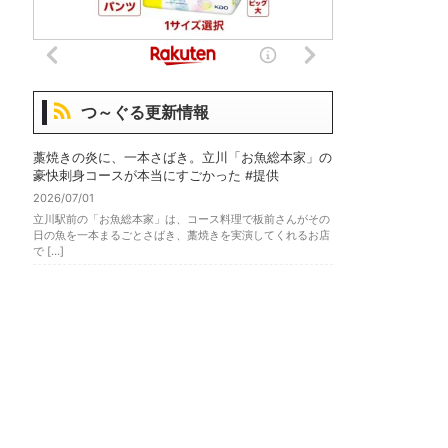
つ～ぐる更新情報
藁焼きの炎に、一本さばき。立川「お魚総本家」の
豪快刺身コースが本当にすごかった #提供
2026/07/01
立川駅前の「お魚総本家」は、コース料理で板前さんがその
日の魚を一本まるごとさばき、藁焼きを実演してくれるお店
で […]