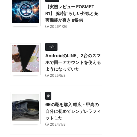
【実機レビュー FOSMET
R1】 腕時計らしい外観と充
実機能が良き #提供
2026/1/26
アプリ
AndroidのLINE、2台のスマ
ホで同一アカウントを使える
ようになっていた
2025/5/8
靴
6Eの靴を購入 幅広・甲高の
自分に初めてシンデレラフィ
ットした
2024/1/8