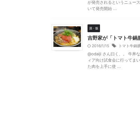
が発売されるというニュースを
いて発売開始 ...
酒・飯
吉野家が「トマト牛鍋
2016/1/15
トマト牛鍋
@odaiji さん曰く、。
ィア向け試食会に行ってま
た肉を上手に使 ...