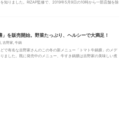
知りました。RIZAP監修で、2019年5月9日の10時から一部店舗を除
膳」を販売開始。野菜たっぷり、ヘルシーで大満足！
膳
,
吉野家
,
牛鍋
 牛丼などで有名な吉野家さんのこの冬の新メニュー「トマト牛鍋膳」のメデ
いりました。既に発売中のメニュー、牛すき鍋膳は吉野家の美味しい煮