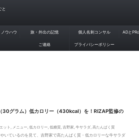
ごと
・ノウハウ
旅・外出の記憶
個人名刺コンサル
ADとP
ご連絡
プライバシーポリシー
0グラム）低カロリー（430kcal）を！RIZAP監修の
エット
,
メニュー
,
低カロリー
,
低糖質
,
吉野家
,
牛サラダ
,
高たんぱく質
ぶやいているのを見て、吉野家で高たんぱく質・低カロリーな牛サラダ