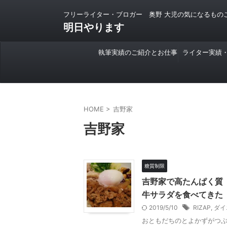
フリーライター・ブロガー 奥野 大児の気になるもの
明日やります
執筆実績のご紹介とお仕事
ライター実績
のご依頼について
HOME
>
吉野家
吉野家
糖質制限
吉野家で高たんぱく質（3
牛サラダを食べてきた
2019/5/10
RIZAP
,
ダイ
おともだちのとよかずがつ