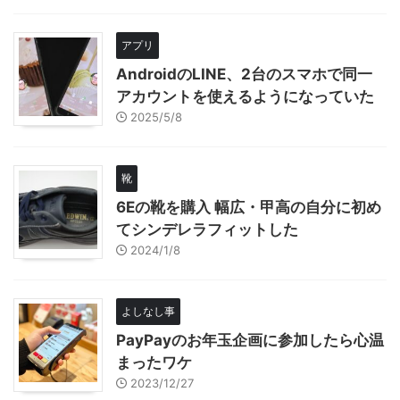
アプリ
AndroidのLINE、2台のスマホで同一
アカウントを使えるようになっていた
2025/5/8
靴
6Eの靴を購入 幅広・甲高の自分に初め
てシンデレラフィットした
2024/1/8
よしなし事
PayPayのお年玉企画に参加したら心温
まったワケ
2023/12/27