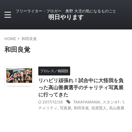
フリーライター・ブロガー 奥野 大児の気になるものごと
明日やります
HOME
>
和田良覚
和田良覚
プロレス／格闘技
リハビリ頑張れ！試合中に大怪我を負
った高山善廣選手のチャリティ写真展
に行ってきた
2017/12/26
TAKAYAMANIA
,
スタジオf- 1
,
チャリティ
,
写真展
,
和田良覚
,
垣原賢人
,
高山善廣