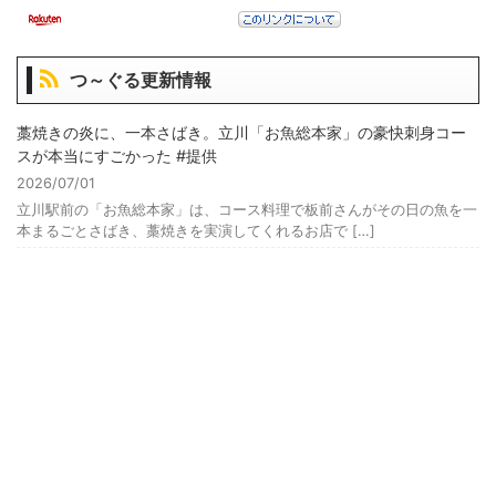
つ～ぐる更新情報
藁焼きの炎に、一本さばき。立川「お魚総本家」の豪快刺身コー
スが本当にすごかった #提供
2026/07/01
立川駅前の「お魚総本家」は、コース料理で板前さんがその日の魚を一
本まるごとさばき、藁焼きを実演してくれるお店で […]