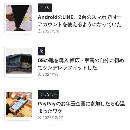
アプリ
AndroidのLINE、2台のスマホで同一
アカウントを使えるようになっていた
2025/5/8
靴
6Eの靴を購入 幅広・甲高の自分に初め
てシンデレラフィットした
2024/1/8
よしなし事
PayPayのお年玉企画に参加したら心温
まったワケ
2023/12/27