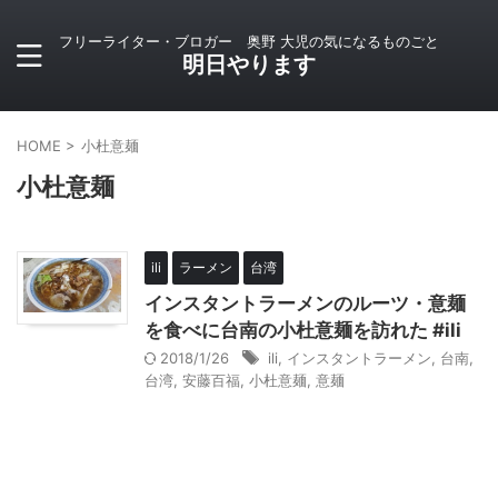
フリーライター・ブロガー 奥野 大児の気になるものごと
明日やります
HOME
>
小杜意麺
小杜意麺
ili
ラーメン
台湾
インスタントラーメンのルーツ・意麺
を食べに台南の小杜意麺を訪れた #ili
2018/1/26
ili
,
インスタントラーメン
,
台南
,
台湾
,
安藤百福
,
小杜意麺
,
意麺