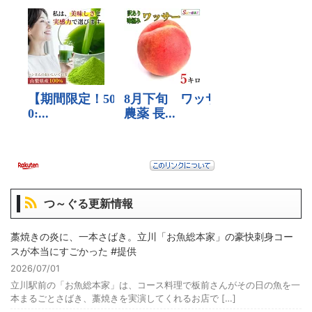
つ～ぐる更新情報
藁焼きの炎に、一本さばき。立川「お魚総本家」の豪快刺身コー
スが本当にすごかった #提供
2026/07/01
立川駅前の「お魚総本家」は、コース料理で板前さんがその日の魚を一
本まるごとさばき、藁焼きを実演してくれるお店で […]