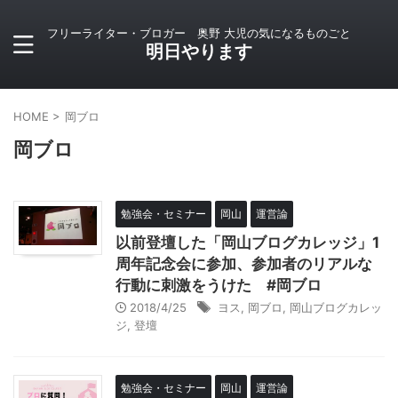
フリーライター・ブロガー 奥野 大児の気になるものごと
明日やります
HOME
>
岡ブロ
岡ブロ
勉強会・セミナー
岡山
運営論
以前登壇した「岡山ブログカレッジ」1
周年記念会に参加、参加者のリアルな
行動に刺激をうけた #岡ブロ
2018/4/25
ヨス
,
岡ブロ
,
岡山ブログカレッ
ジ
,
登壇
勉強会・セミナー
岡山
運営論