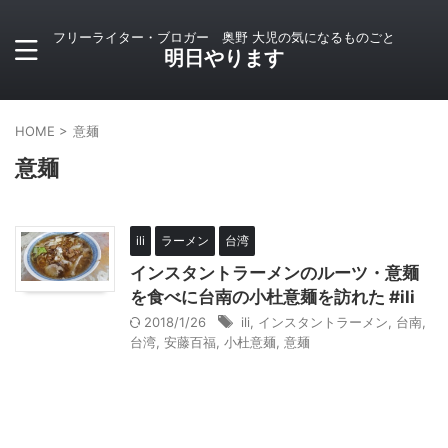
フリーライター・ブロガー 奥野 大児の気になるものごと
明日やります
HOME
>
意麺
意麺
ili
ラーメン
台湾
インスタントラーメンのルーツ・意麺
を食べに台南の小杜意麺を訪れた #ili
2018/1/26
ili
,
インスタントラーメン
,
台南
,
台湾
,
安藤百福
,
小杜意麺
,
意麺