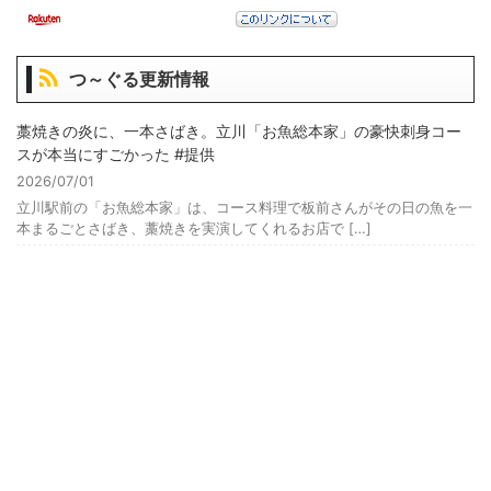
つ～ぐる更新情報
藁焼きの炎に、一本さばき。立川「お魚総本家」の豪快刺身コー
スが本当にすごかった #提供
2026/07/01
立川駅前の「お魚総本家」は、コース料理で板前さんがその日の魚を一
本まるごとさばき、藁焼きを実演してくれるお店で […]