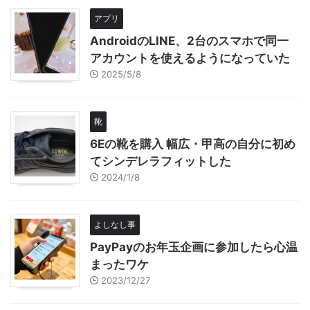
アプリ
AndroidのLINE、2台のスマホで同一
アカウントを使えるようになっていた
2025/5/8
靴
6Eの靴を購入 幅広・甲高の自分に初め
てシンデレラフィットした
2024/1/8
よしなし事
PayPayのお年玉企画に参加したら心温
まったワケ
2023/12/27