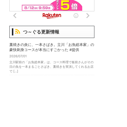
つ～ぐる更新情報
藁焼きの炎に、一本さばき。立川「お魚総本家」の
豪快刺身コースが本当にすごかった #提供
2026/07/01
立川駅前の「お魚総本家」は、コース料理で板前さんがその
日の魚を一本まるごとさばき、藁焼きを実演してくれるお店
で […]