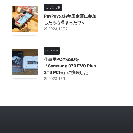
よしなし事
PayPayのお年玉企画に参加
したら心温まったワケ
2023/12/27
PCパーツ
仕事用PCのSSDを
「Samsung 970 EVO Plus
2TB PCIe」に換装した
2023/12/1