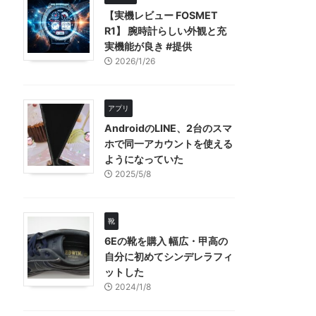
【実機レビュー FOSMET
R1】 腕時計らしい外観と充
実機能が良き #提供
2026/1/26
アプリ
AndroidのLINE、2台のスマ
ホで同一アカウントを使える
ようになっていた
2025/5/8
靴
6Eの靴を購入 幅広・甲高の
自分に初めてシンデレラフィ
ットした
2024/1/8