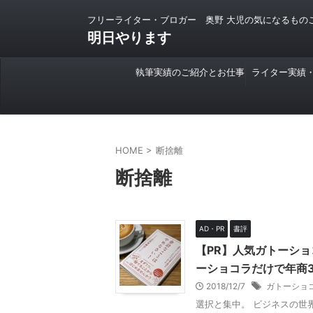
フリーライター・ブロガー 奥野 大児の気になるもの
明日やります
執筆実績のご紹介とお仕事
ライター実績
のご依頼について
HOME
>
断捨離
断捨離
AD・PR
書評
【PR】人気ガトーシ
ーショコラだけで年商
2018/12/7
ガトーショ
選択と集中。 ビジネスの世