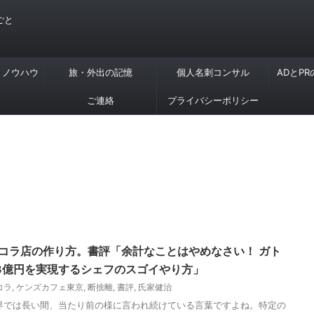
ごと
・ノウハウ
旅・外出の記憶
個人名刺コンサル
ADとP
ご連絡
プライバシーポリシー
ョコラ店の作り方。書評「余計なことはやめなさい！ ガト
3億円を実現するシェフのスゴイやり方」
コラ
,
ケンズカフェ東京
,
断捨離
,
書評
,
氏家健治
界では長い間、当たり前の様に言われ続けている言葉ですよね。特定の