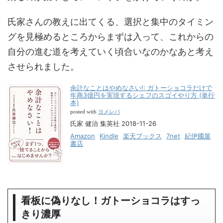
氏家さんの教えに出てくる、選択と集中のタイミン
グを見極めるところからまずは入って、これからの
自分の進む道を考えていく頃合いなのかなあと考え
させられました。
余計なことはやめなさい!: ガトーショコラだけで
年商3億円を実現するシェフのスゴイやり方 (単行
本)
ヨメレバ
posted with
氏家 健治 集英社 2018-11-26
Amazon
Kindle
楽天ブックス
7net
紀伊國屋
書店
看板に偽りなし！ガトーショコラはすっ
きり濃厚