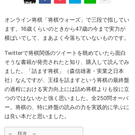
/plugins/sns-count-cache/sns-count-
line
hp
オンライン将棋「将棋ウォーズ」で三段で指してい
ます。16歳くらいのときから47歳の今まで実力が
横ばいでして、まあよく今落ちていないものです。
Twitterで将棋関係のツイートを眺めていたら面白
そうな書籍が発売されたと知り、購入して読んでみ
ました。「詰ます将棋」（森信雄著・実業之日本
社）なんですが、王様を詰ますという将棋の最終盤
の過程における実力向上には詰め将棋よりも役に立
つのではないかと強く思いました。全250問オーバ
ー。将棋の、特に終盤の読みの力を実践的に学ぶに
は良い本だと思いました。
～ 目次 ～