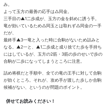
み。
よって玉方の最善の応手は△同金。
三手目の▲1二歩成が、玉方の金を斜めに誘う手。
竜が効いているため△同玉とは取れず△同金の一手
だが、
最終手▲3一竜と入った時に合駒がないため詰みと
なる。▲2一と、▲1二歩成と成り捨てた歩を手持ち
にはしているが、玉方の2筋・3筋の歩のせいで歩の
合駒が二歩になってしまうところに注意。
詰め将棋だと手順中、全ての竜の王手に対して合駒
が効くところ。それが、攻め手が渡した歩しか合駒
候補がない、というのが問題のポイント。
併せてお読みください！