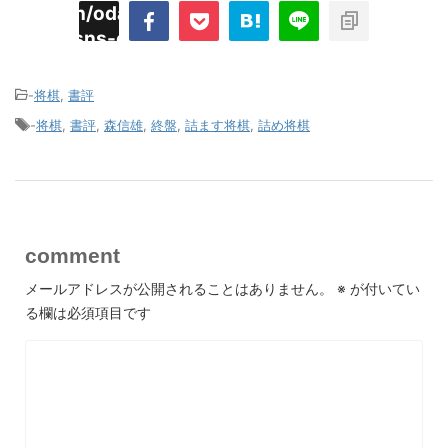
imyoojin/odaiji.com/public_html/blog/wp-
on
2
/plugins/sns-count-cache/sns-count-
line
hp
-
将棋
,
書評
-
将棋
,
書評
,
森信雄
,
終盤
,
詰ます将棋
,
詰め将棋
comment
メールアドレスが公開されることはありません。
※
が付いてい
る欄は必須項目です