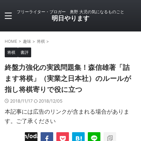
フリーライター・ブロガー 奥野 大児の気になるものごと
明日やります
HOME
>
趣味
>
将棋
>
将棋
書評
終盤力強化の実践問題集！森信雄著「詰
ます将棋」（実業之日本社）のルールが
指し将棋寄りで役に立つ
2018/11/17
2018/12/05
本記事には広告のリンクが含まれる場合がありま
す。ご了承ください
imyoojin/odaiji.com/public_html/blog/wp-
on
2