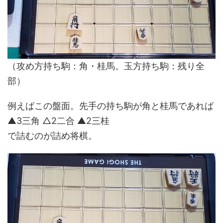
（攻め方持ち駒：角・桂馬。玉方持ち駒：残り全
部）
例えばこの盤面。先手の持ち駒が角と桂馬であれば
▲3三角 △2二合 ▲2三桂
で詰むのが詰め将棋。