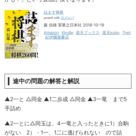
詰ます将棋
ヨメレバ
posted with
森 信雄 実業之日本社 2018-10-19
Amazon
Kindle
楽天ブックス
楽天kobo
7net
紀伊國屋書店
途中の問題の解答と解説
▲2一と △同金 ▲1二歩成 △同金 ▲3一竜 まで5
手詰め
▲2一とに△同玉は、4一竜と入ったときに1）合駒
がない 2）・1一、1二に逃げられない ので詰