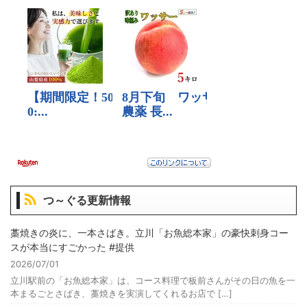
つ～ぐる更新情報
藁焼きの炎に、一本さばき。立川「お魚総本家」の豪快刺身コー
スが本当にすごかった #提供
2026/07/01
立川駅前の「お魚総本家」は、コース料理で板前さんがその日の魚を一
本まるごとさばき、藁焼きを実演してくれるお店で […]