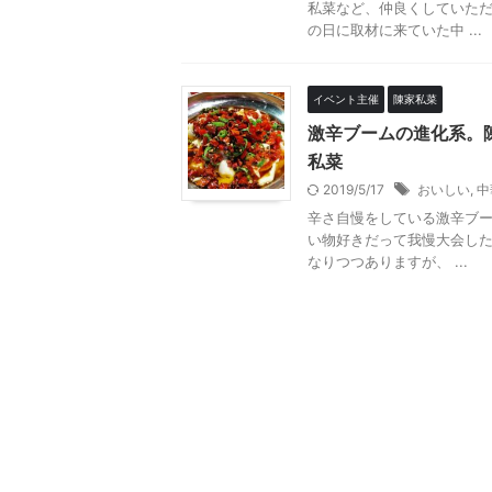
私菜など、仲良くしていた
の日に取材に来ていた中 ...
イベント主催
陳家私菜
激辛ブームの進化系。
私菜
2019/5/17
おいしい
,
中
辛さ自慢をしている激辛ブ
い物好きだって我慢大会した
なりつつありますが、 ...