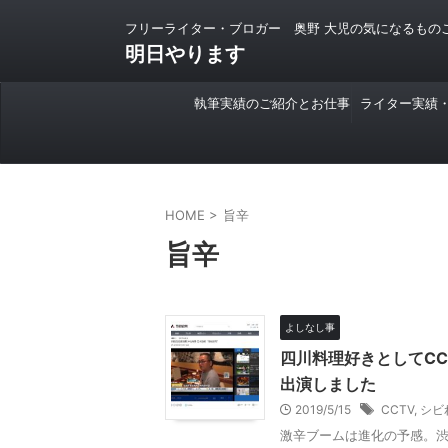
フリーライター・ブロガー 奥野 大児の気になるもの
明日やります
執筆実績のご紹介とお仕事
ライター実績
のご依頼について
HOME
>
旨辛
旨辛
よしなし事
四川料理好きとしてC
出演しました
2019/5/15
CCTV
,
シビ
激辛ブームは進化の予感。渋