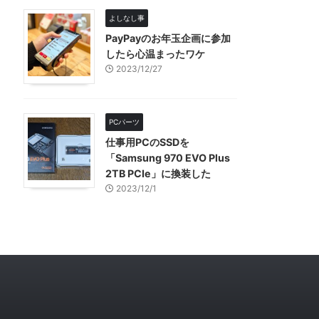
よしなし事
PayPayのお年玉企画に参加
したら心温まったワケ
2023/12/27
PCパーツ
仕事用PCのSSDを
「Samsung 970 EVO Plus
2TB PCIe」に換装した
2023/12/1