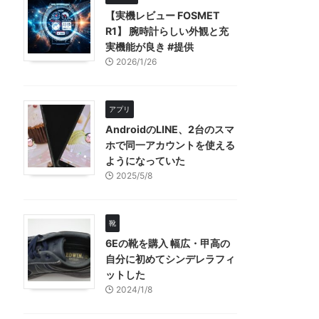
【実機レビュー FOSMET
R1】 腕時計らしい外観と充
実機能が良き #提供
2026/1/26
アプリ
AndroidのLINE、2台のスマ
ホで同一アカウントを使える
ようになっていた
2025/5/8
靴
6Eの靴を購入 幅広・甲高の
自分に初めてシンデレラフィ
ットした
2024/1/8