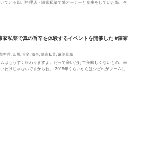
だいている四川料理店・陳家私菜で陳オーナーと食事をしていた際、そ
陳家私菜で真の旨辛を体験するイベントを開催した #陳家
華料理
,
四川
,
旨辛
,
激辛
,
陳家私菜
,
麻婆豆腐
ームはもうすぐ終わりますよ。だって辛いだけで美味しくないもの。辛
いわけじゃないですからね。 2018年くらいからはシビれがブームに