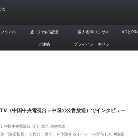
ごと
・ノウハウ
旅・外出の記憶
個人名刺コンサル
ADとP
ご連絡
プライバシーポリシー
CTV（中国中央電視台＝中国の公営放送）でインタビュー
れ
,
中国中央電視台
,
旨辛
,
激辛
,
陳家私菜
谷「陳家私菜」で真の「旨辛」を体験するイベントを開催した #陳家