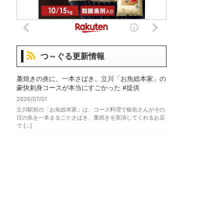
つ～ぐる更新情報
藁焼きの炎に、一本さばき。立川「お魚総本家」の
豪快刺身コースが本当にすごかった #提供
2026/07/01
立川駅前の「お魚総本家」は、コース料理で板前さんがその
日の魚を一本まるごとさばき、藁焼きを実演してくれるお店
で […]