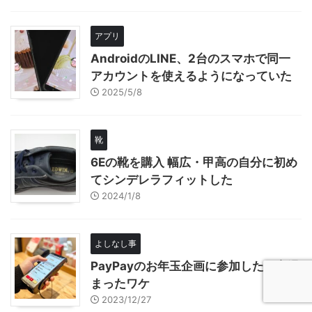
アプリ
AndroidのLINE、2台のスマホで同一
アカウントを使えるようになっていた
2025/5/8
靴
6Eの靴を購入 幅広・甲高の自分に初め
てシンデレラフィットした
2024/1/8
よしなし事
PayPayのお年玉企画に参加したら心温
まったワケ
2023/12/27