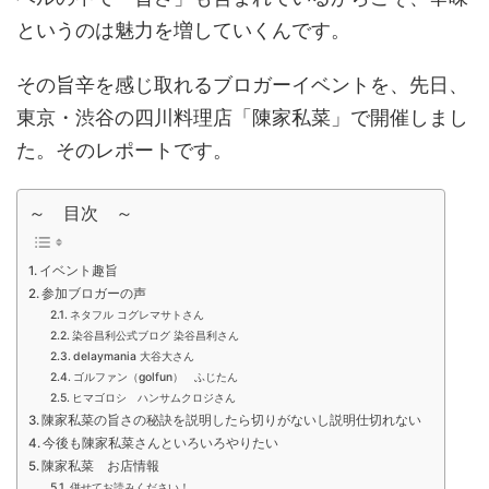
というのは魅力を増していくんです。
その旨辛を感じ取れるブロガーイベントを、先日、
東京・渋谷の四川料理店「陳家私菜」で開催しまし
た。そのレポートです。
～ 目次 ～
イベント趣旨
参加ブロガーの声
ネタフル コグレマサトさん
染谷昌利公式ブログ 染谷昌利さん
delaymania 大谷大さん
ゴルファン（golfun） ふじたん
ヒマゴロシ ハンサムクロジさん
陳家私菜の旨さの秘訣を説明したら切りがないし説明仕切れない
今後も陳家私菜さんといろいろやりたい
陳家私菜 お店情報
併せてお読みください！