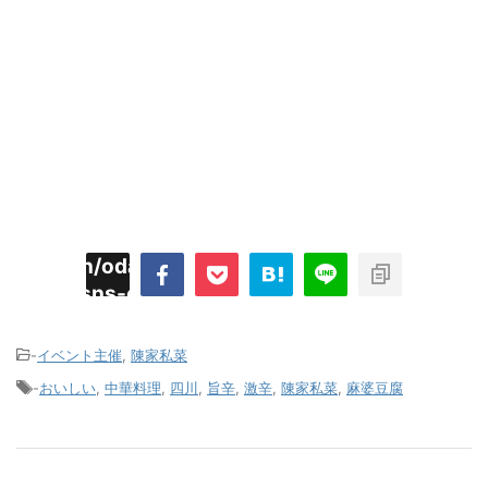
imyoojin/odaiji.com/public_html/blog/wp-
on
2
/plugins/sns-count-cache/sns-count-
line
hp
-
イベント主催
,
陳家私菜
-
おいしい
,
中華料理
,
四川
,
旨辛
,
激辛
,
陳家私菜
,
麻婆豆腐