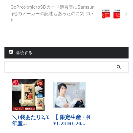
GoProのmicroSDカード適合表にSamsun
g他のメーカーの記述もあったのに気づい
た
購読する