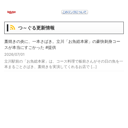
つ～ぐる更新情報
藁焼きの炎に、一本さばき。立川「お魚総本家」の豪快刺身コー
スが本当にすごかった #提供
2026/07/01
立川駅前の「お魚総本家」は、コース料理で板前さんがその日の魚を一
本まるごとさばき、藁焼きを実演してくれるお店で […]