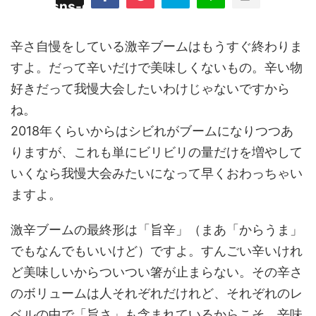
/plugins/sns-count-cache/sns-count-
line
hp
辛さ自慢をしている激辛ブームはもうすぐ終わりま
すよ。だって辛いだけで美味しくないもの。辛い物
好きだって我慢大会したいわけじゃないですから
ね。
2018年くらいからはシビれがブームになりつつあ
りますが、これも単にビリビリの量だけを増やして
いくなら我慢大会みたいになって早くおわっちゃい
ますよ。
激辛ブームの最終形は「旨辛」（まあ「からうま」
でもなんでもいいけど）ですよ。すんごい辛いけれ
ど美味しいからついつい箸が止まらない。その辛さ
のボリュームは人それぞれだけれど、それぞれのレ
ベルの中で「旨さ」も含まれているからこそ、辛味