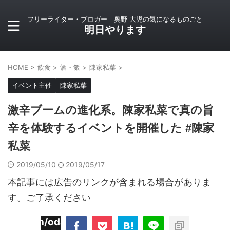
フリーライター・ブロガー 奥野 大児の気になるものごと
明日やります
HOME
>
飲食
>
酒・飯
>
陳家私菜
>
イベント主催
陳家私菜
激辛ブームの進化系。陳家私菜で真の旨
辛を体験するイベントを開催した #陳家
私菜
2019/05/10
2019/05/17
本記事には広告のリンクが含まれる場合がありま
す。ご了承ください
imyoojin/odaiji.com/public_html/blog/wp-
on
2