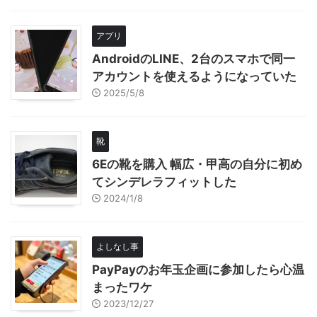
アプリ
AndroidのLINE、2台のスマホで同一
アカウントを使えるようになっていた
2025/5/8
靴
6Eの靴を購入 幅広・甲高の自分に初め
てシンデレラフィットした
2024/1/8
よしなし事
PayPayのお年玉企画に参加したら心温
まったワケ
2023/12/27