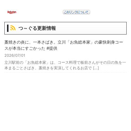
つ～ぐる更新情報
藁焼きの炎に、一本さばき。立川「お魚総本家」の豪快刺身コー
スが本当にすごかった #提供
2026/07/01
立川駅前の「お魚総本家」は、コース料理で板前さんがその日の魚を一
本まるごとさばき、藁焼きを実演してくれるお店で […]