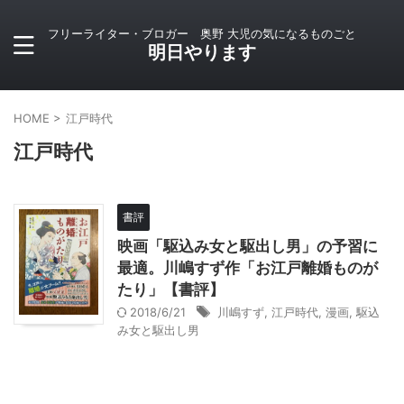
フリーライター・ブロガー 奥野 大児の気になるものごと
明日やります
HOME
>
江戸時代
江戸時代
書評
映画「駆込み女と駆出し男」の予習に
最適。川嶋すず作「お江戸離婚ものが
たり」【書評】
2018/6/21
川嶋すず
,
江戸時代
,
漫画
,
駆込
み女と駆出し男