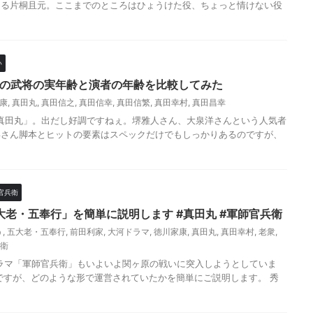
じる片桐且元。ここまでのところはひょうけた役、ちょっと情けない役
い
点の武将の実年齢と演者の年齢を比較してみた
康
,
真田丸
,
真田信之
,
真田信幸
,
真田信繁
,
真田幸村
,
真田昌幸
マ「真田丸」。出だし好調ですねぇ。堺雅人さん、大泉洋さんという人気者
喜さん脚本とヒットの要素はスペックだけでもしっかりあるのですが、
官兵衛
老・五奉行」を簡単に説明します #真田丸 #軍師官兵衛
う
,
五大老・五奉行
,
前田利家
,
大河ドラマ
,
徳川家康
,
真田丸
,
真田幸村
,
老衆
,
衛
河ドラマ「軍師官兵衛」もいよいよ関ヶ原の戦いに突入しようとしていま
ですが、どのような形で運営されていたかを簡単にご説明します。 秀