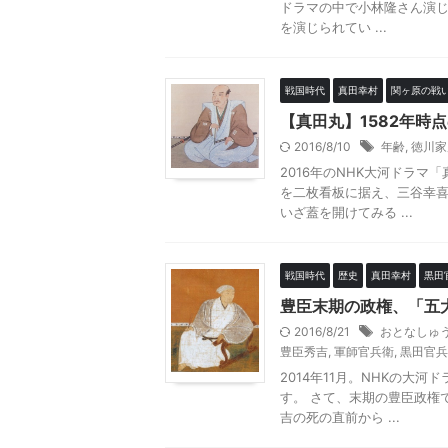
ドラマの中で小林隆さん演
を演じられてい ...
戦国時代
真田幸村
関ヶ原の戦
【真田丸】1582年時
2016/8/10
年齢
,
徳川家
2016年のNHK大河ドラ
を二枚看板に据え、三谷幸
いざ蓋を開けてみる ...
戦国時代
歴史
真田幸村
黒田
豊臣末期の政権、「五大
2016/8/21
おとなしゅ
豊臣秀吉
,
軍師官兵衛
,
黒田官兵
2014年11月。NHKの大
す。 さて、末期の豊臣政権
吉の死の直前から ...