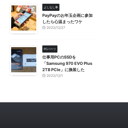
よしなし事
PayPayのお年玉企画に参加
したら心温まったワケ
2023/12/27
PCパーツ
仕事用PCのSSDを
「Samsung 970 EVO Plus
2TB PCIe」に換装した
2023/12/1