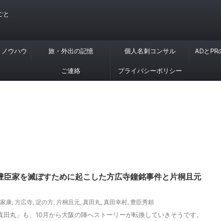
ごと
・ノウハウ
旅・外出の記憶
個人名刺コンサル
ADとP
ご連絡
プライバシーポリシー
豊臣家を滅ぼすために起こした方広寺鐘銘事件と片桐且元
家康
,
方広寺
,
淀の方
,
片桐且元
,
真田丸
,
真田幸村
,
豊臣秀頼
マ「真田丸」も、10月から大阪の陣へストーリーが転換していきそうです。