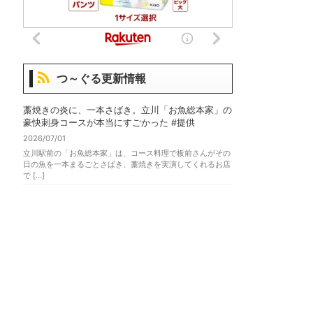
つ～ぐる更新情報
藁焼きの炎に、一本さばき。立川「お魚総本家」の
豪快刺身コースが本当にすごかった #提供
2026/07/01
立川駅前の「お魚総本家」は、コース料理で板前さんがその
日の魚を一本まるごとさばき、藁焼きを実演してくれるお店
で […]