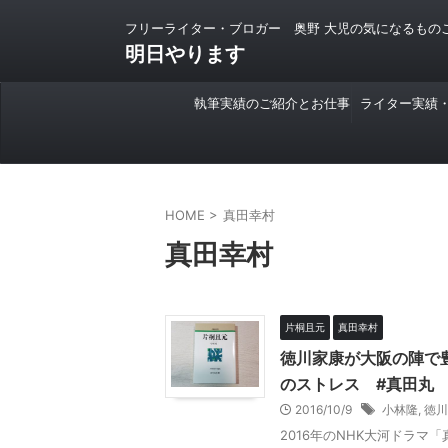
フリーライター・ブロガー 奥野 大児の気になるもの
明日やります
執筆実績のご紹介とお仕事
ライター実績
のご依頼について
HOME
>
真田幸村
真田幸村
片桐且元
真田幸村
徳川家康が大阪の陣で
のストレス #真田丸
2016/10/9
小林隆
,
徳川
2016年のNHK大河ドラ