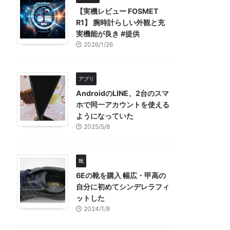
【実機レビュー FOSMET
R1】 腕時計らしい外観と充
実機能が良き #提供
2026/1/26
アプリ
AndroidのLINE、2台のスマ
ホで同一アカウントを使える
ようになっていた
2025/5/8
靴
6Eの靴を購入 幅広・甲高の
自分に初めてシンデレラフィ
ットした
2024/1/8