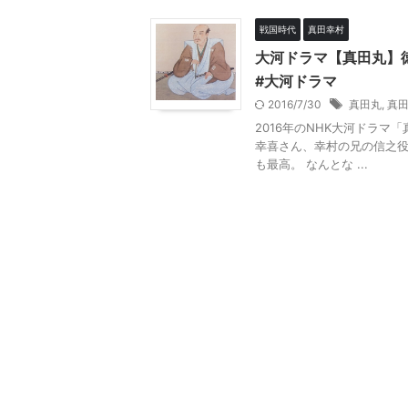
戦国時代
真田幸村
大河ドラマ【真田丸】
#大河ドラマ
2016/7/30
真田丸
,
真
2016年のNHK大河ドラ
幸喜さん、幸村の兄の信之
も最高。 なんとな ...