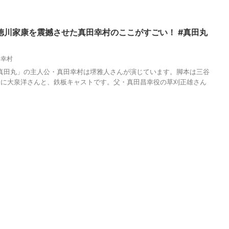
徳川家康を震撼させた真田幸村のここがすごい！ #真田丸
田幸村
マ「真田丸」の主人公・真田幸村は堺雅人さんが演じています。脚本は三谷
役に大泉洋さんと、鉄板キャストです。父・真田昌幸役の草刈正雄さん