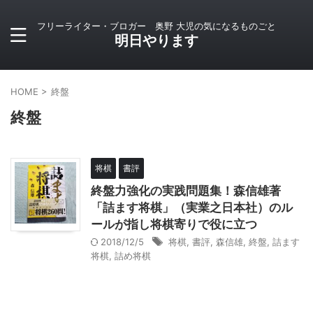
フリーライター・ブロガー 奥野 大児の気になるものごと
明日やります
HOME
>
終盤
終盤
将棋
書評
終盤力強化の実践問題集！森信雄著
「詰ます将棋」（実業之日本社）のル
ールが指し将棋寄りで役に立つ
2018/12/5
将棋
,
書評
,
森信雄
,
終盤
,
詰ます
将棋
,
詰め将棋