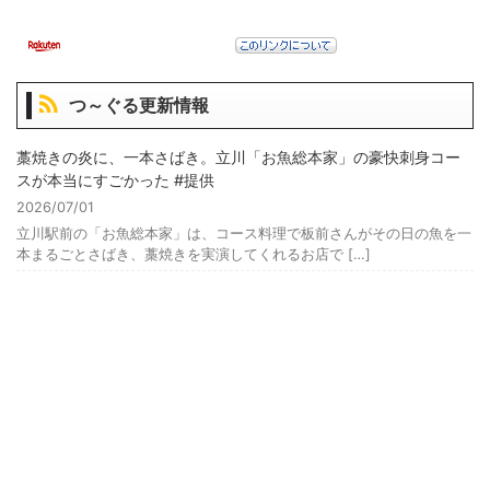
つ～ぐる更新情報
藁焼きの炎に、一本さばき。立川「お魚総本家」の豪快刺身コー
スが本当にすごかった #提供
2026/07/01
立川駅前の「お魚総本家」は、コース料理で板前さんがその日の魚を一
本まるごとさばき、藁焼きを実演してくれるお店で […]