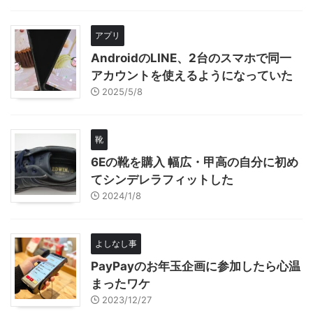
アプリ
AndroidのLINE、2台のスマホで同一
アカウントを使えるようになっていた
2025/5/8
靴
6Eの靴を購入 幅広・甲高の自分に初め
てシンデレラフィットした
2024/1/8
よしなし事
PayPayのお年玉企画に参加したら心温
まったワケ
2023/12/27