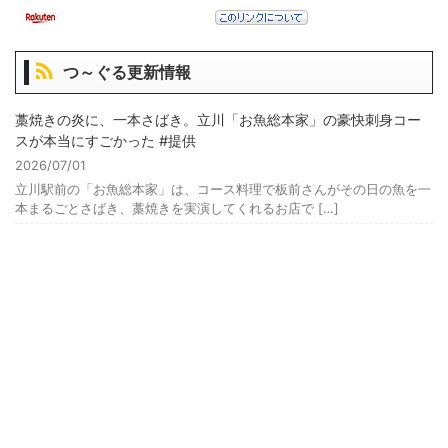
つ～ぐる更新情報
藁焼きの炎に、一本さばき。立川「お魚総本家」の豪快刺身コー
スが本当にすごかった #提供
2026/07/01
立川駅前の「お魚総本家」は、コース料理で板前さんがその日の魚を一
本まるごとさばき、藁焼きを実演してくれるお店で […]