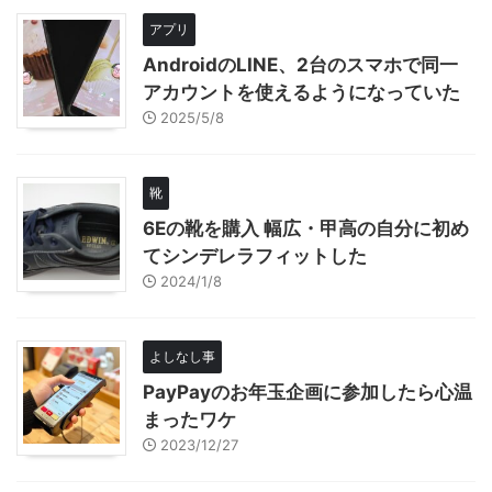
アプリ
AndroidのLINE、2台のスマホで同一
アカウントを使えるようになっていた
2025/5/8
靴
6Eの靴を購入 幅広・甲高の自分に初め
てシンデレラフィットした
2024/1/8
よしなし事
PayPayのお年玉企画に参加したら心温
まったワケ
2023/12/27