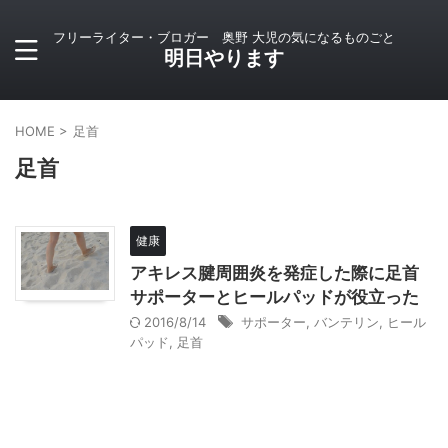
フリーライター・ブロガー 奥野 大児の気になるものごと
明日やります
HOME
>
足首
足首
健康
アキレス腱周囲炎を発症した際に足首
サポーターとヒールパッドが役立った
2016/8/14
サポーター
,
バンテリン
,
ヒール
パッド
,
足首