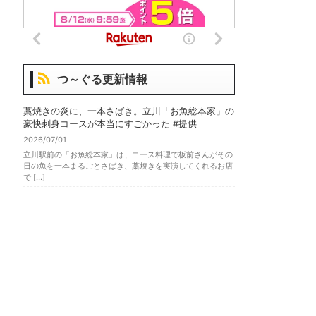
つ～ぐる更新情報
藁焼きの炎に、一本さばき。立川「お魚総本家」の
豪快刺身コースが本当にすごかった #提供
2026/07/01
立川駅前の「お魚総本家」は、コース料理で板前さんがその
日の魚を一本まるごとさばき、藁焼きを実演してくれるお店
で […]