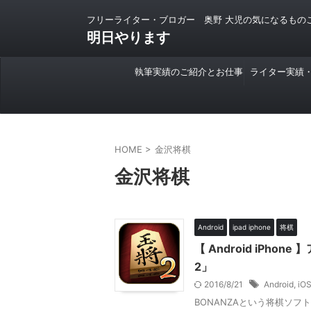
フリーライター・ブロガー 奥野 大児の気になるもの
明日やります
執筆実績のご紹介とお仕事
ライター実績
のご依頼について
HOME
>
金沢将棋
金沢将棋
Android
ipad iphone
将棋
【 Android iP
2」
2016/8/21
Android
,
iO
BONANZAという将棋ソ