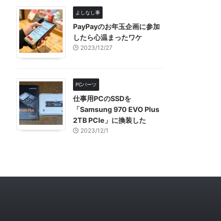
よしなし事
PayPayのお年玉企画に参加
したら心温まったワケ
2023/12/27
PCパーツ
仕事用PCのSSDを
「Samsung 970 EVO Plus
2TB PCIe」に換装した
2023/12/1