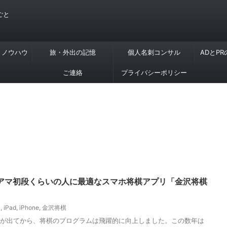
ごと
・ノウハウ
旅・外出の記憶
個人名刺コンサル
ADとP
ご連絡
プライバシーポリシー
hone 】アマ初段くらいの人に最適なスマホ将棋アプリ「金沢将棋
S
,
iPad
,
iPhone
,
金沢将棋
フトが出てから、将棋のプログラムは飛躍的に向上しました。この数年は