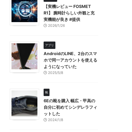
【実機レビュー FOSMET
R1】 腕時計らしい外観と充
実機能が良き #提供
2026/1/26
アプリ
AndroidのLINE、2台のスマ
ホで同一アカウントを使える
ようになっていた
2025/5/8
靴
6Eの靴を購入 幅広・甲高の
自分に初めてシンデレラフィ
ットした
2024/1/8