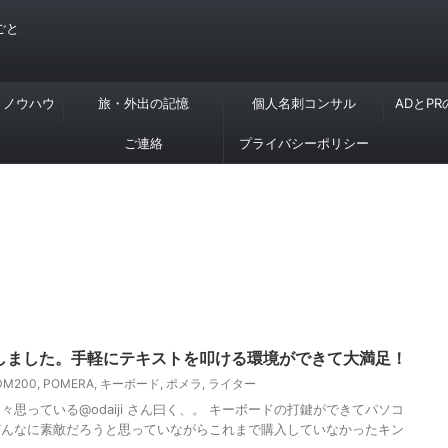
ごと
・ノウハウ
旅・外出の記憶
個人名刺コンサル
ADとP
ご連絡
プライバシーポリシー
入しました。手軽にテキストを叩ける環境ができて大満足！
DM200
,
POMERA
,
キーボード
,
ポメラ
,
ライター
思っている@odaiji さん曰く、。 キーボードの打鍵ができてパソコ
どんなに素敵だろうと思っていながらこれまで購入していなかったキン