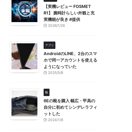
【実機レビュー FOSMET
R1】 腕時計らしい外観と充
実機能が良き #提供
2026/1/26
アプリ
AndroidのLINE、2台のスマ
ホで同一アカウントを使える
ようになっていた
2025/5/8
靴
6Eの靴を購入 幅広・甲高の
自分に初めてシンデレラフィ
ットした
2024/1/8