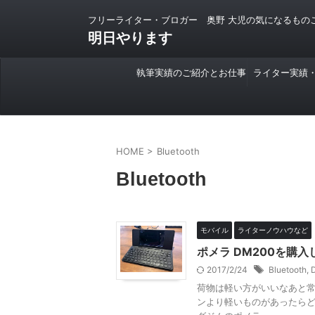
フリーライター・ブロガー 奥野 大児の気になるもの
明日やります
執筆実績のご紹介とお仕事
ライター実績
のご依頼について
HOME
>
Bluetooth
Bluetooth
モバイル
ライターノウハウなど
ポメラ DM200を購
2017/2/24
Bluetooth
,
荷物は軽い方がいいなあと常々
ンより軽いものがあったら