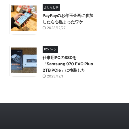
よしなし事
PayPayのお年玉企画に参加
したら心温まったワケ
2023/12/27
PCパーツ
仕事用PCのSSDを
「Samsung 970 EVO Plus
2TB PCIe」に換装した
2023/12/1