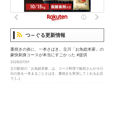
つ～ぐる更新情報
藁焼きの炎に、一本さばき。立川「お魚総本家」の
豪快刺身コースが本当にすごかった #提供
2026/07/01
立川駅前の「お魚総本家」は、コース料理で板前さんがその
日の魚を一本まるごとさばき、藁焼きを実演してくれるお店
で […]