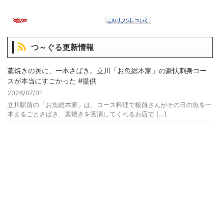
つ～ぐる更新情報
藁焼きの炎に、一本さばき。立川「お魚総本家」の豪快刺身コー
スが本当にすごかった #提供
2026/07/01
立川駅前の「お魚総本家」は、コース料理で板前さんがその日の魚を一
本まるごとさばき、藁焼きを実演してくれるお店で […]