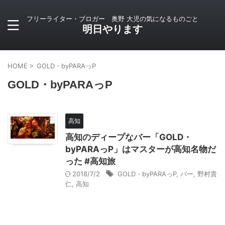
フリーライター・ブロガー 奥野 大児の気になるものごと
明日やります
HOME
>
GOLD・byPARAっP
GOLD・byPARAっP
高知
高知のディープなバー「GOLD・
byPARAっP」はマスターが高知名物だ
った #高知旅
2018/7/2
GOLD・byPARAっP
,
バー
,
野村貴
仁
,
高知