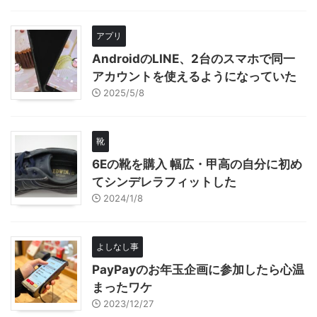
アプリ
AndroidのLINE、2台のスマホで同一
アカウントを使えるようになっていた
2025/5/8
靴
6Eの靴を購入 幅広・甲高の自分に初め
てシンデレラフィットした
2024/1/8
よしなし事
PayPayのお年玉企画に参加したら心温
まったワケ
2023/12/27