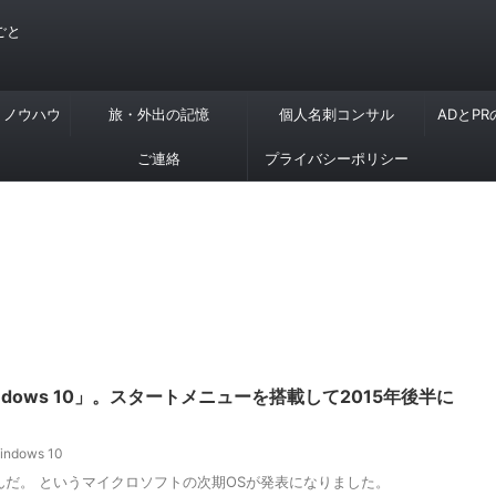
ごと
・ノウハウ
旅・外出の記憶
個人名刺コンサル
ADとP
ご連絡
プライバシーポリシー
indows 10」。スタートメニューを搭載して2015年後半に
indows 10
ないんだ。 というマイクロソフトの次期OSが発表になりました。