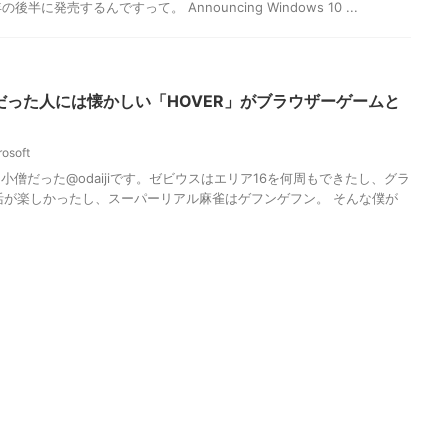
年の後半に発売するんですって。 Announcing Windows 10 ...
ザーだった人には懐かしい「HOVER」がブラウザーゲームと
rosoft
僧だった@odaijiです。ゼビウスはエリア16を何周もできたし、グラ
活が楽しかったし、スーパーリアル麻雀はゲフンゲフン。 そんな僕が