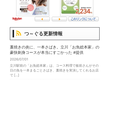
つ～ぐる更新情報
藁焼きの炎に、一本さばき。立川「お魚総本家」の
豪快刺身コースが本当にすごかった #提供
2026/07/01
立川駅前の「お魚総本家」は、コース料理で板前さんがその
日の魚を一本まるごとさばき、藁焼きを実演してくれるお店
で […]