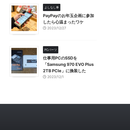
よしなし事
PayPayのお年玉企画に参加
したら心温まったワケ
2023/12/27
PCパーツ
仕事用PCのSSDを
「Samsung 970 EVO Plus
2TB PCIe」に換装した
2023/12/1