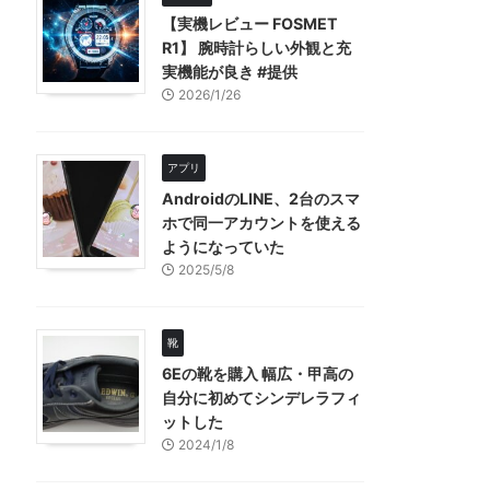
【実機レビュー FOSMET
R1】 腕時計らしい外観と充
実機能が良き #提供
2026/1/26
アプリ
AndroidのLINE、2台のスマ
ホで同一アカウントを使える
ようになっていた
2025/5/8
靴
6Eの靴を購入 幅広・甲高の
自分に初めてシンデレラフィ
ットした
2024/1/8