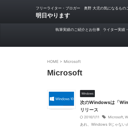
フリーライター・ブロガー 奥野 大児の気になるもの
明日やります
執筆実績のご紹介とお仕事
ライター実績
のご依頼について
HOME
>
Microsoft
Microsoft
Windows
次のWindowsは「W
リリース
2016/1/11
Microsoft
,
W
あれ、Windows 9じゃ