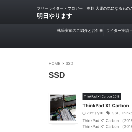
フリーライター・ブロガー 奥野 大児の気になるもの
明日やります
執筆実績のご紹介とお仕事
ライター実績
のご依頼について
HOME
>
SSD
SSD
ThinkPad X1 Carbon 2018
ThinkPad X1 Car
2021/7/10
SSD
,
Think
ThinkPad X1 Carb
ThinkPad X1 Carbo