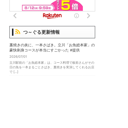
つ～ぐる更新情報
藁焼きの炎に、一本さばき。立川「お魚総本家」の
豪快刺身コースが本当にすごかった #提供
2026/07/01
立川駅前の「お魚総本家」は、コース料理で板前さんがその
日の魚を一本まるごとさばき、藁焼きを実演してくれるお店
で […]