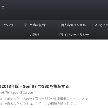
ごと
・ノウハウ
旅・外出の記憶
個人名刺コンサル
ADとP
ご連絡
プライバシーポリシー
bon（2018年版＝Gen.6）でSSDを換装する
pad
,
Thinkpad X1 Carbon
on （2018）をポチった。あわせて買ったSSDや充電機器などってことで
n （2018）を購入したんですね。さて、この機種を購入して ...