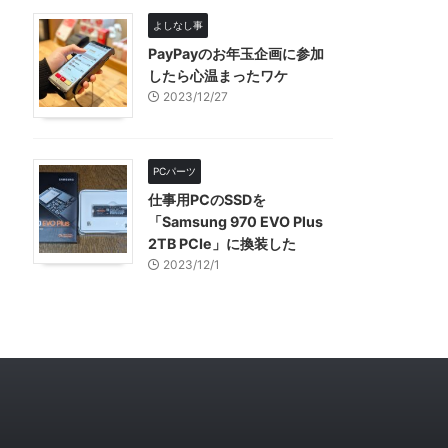
よしなし事
PayPayのお年玉企画に参加
したら心温まったワケ
2023/12/27
PCパーツ
仕事用PCのSSDを
「Samsung 970 EVO Plus
2TB PCIe」に換装した
2023/12/1