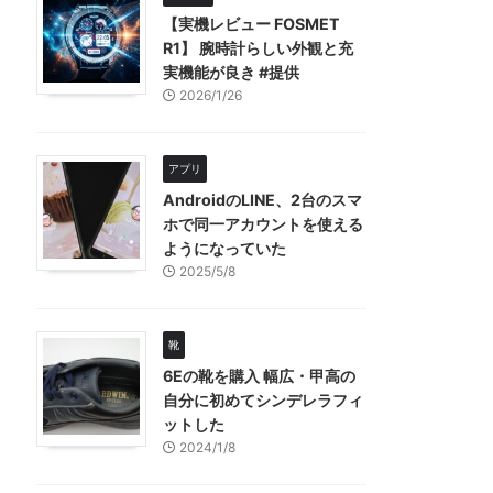
【実機レビュー FOSMET
R1】 腕時計らしい外観と充
実機能が良き #提供
2026/1/26
アプリ
AndroidのLINE、2台のスマ
ホで同一アカウントを使える
ようになっていた
2025/5/8
靴
6Eの靴を購入 幅広・甲高の
自分に初めてシンデレラフィ
ットした
2024/1/8