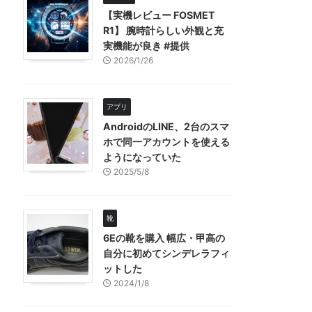
【実機レビュー FOSMET
R1】 腕時計らしい外観と充
実機能が良き #提供
2026/1/26
アプリ
AndroidのLINE、2台のスマ
ホで同一アカウントを使える
ようになっていた
2025/5/8
靴
6Eの靴を購入 幅広・甲高の
自分に初めてシンデレラフィ
ットした
2024/1/8