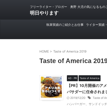
フリーライター・ブロガー 奥野 大児の気になるもの
明日やります
執筆実績のご紹介とお仕事
ライター実績
のご依頼について
HOME
>
Taste of America 2019
Taste of America 201
AD・PR
Taste of America
【PR】10月開催のアメリ
バサダーに任命されました
2019/12/20
Taste of A
ハンバーガー、サンドイッ