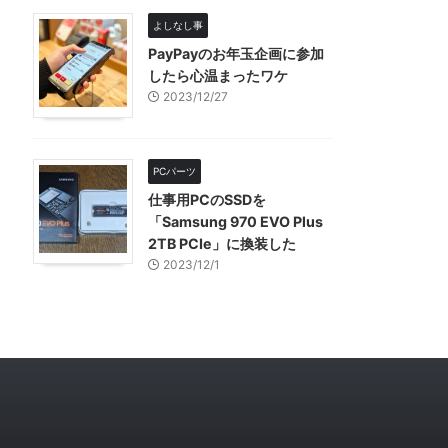
よしなし事
PayPayのお年玉企画に参加
したら心温まったワケ
2023/12/27
PCパーツ
仕事用PCのSSDを
「Samsung 970 EVO Plus
2TB PCIe」に換装した
2023/12/1