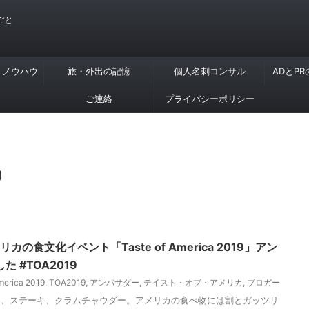
ごと
・ノウハウ
旅・外出の記憶
個人名刺コンサル
ADとP
ご連絡
プライバシーポリシー
9
カの食文化イベント「Taste of America 2019」アン
 #TOA2019
merica 2019
,
TOA2019
,
アンバサダー
,
テイスト・オブ・アメリカ
,
ブロガー
チ、ステーキ、クラムチャウダー。アメリカの食べ物には割とガッツリ