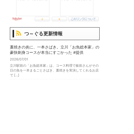
つ～ぐる更新情報
藁焼きの炎に、一本さばき。立川「お魚総本家」の
豪快刺身コースが本当にすごかった #提供
2026/07/01
立川駅前の「お魚総本家」は、コース料理で板前さんがその
日の魚を一本まるごとさばき、藁焼きを実演してくれるお店
で […]