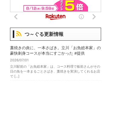
つ～ぐる更新情報
藁焼きの炎に、一本さばき。立川「お魚総本家」の
豪快刺身コースが本当にすごかった #提供
2026/07/01
立川駅前の「お魚総本家」は、コース料理で板前さんがその
日の魚を一本まるごとさばき、藁焼きを実演してくれるお店
で […]