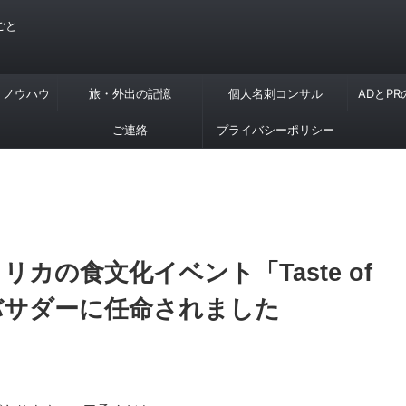
ごと
・ノウハウ
旅・外出の記憶
個人名刺コンサル
ADとP
ご連絡
プライバシーポリシー
リカの食文化イベント「Taste of
」アンバサダーに任命されました