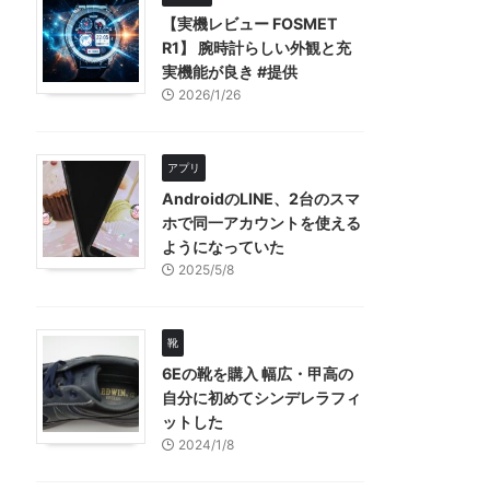
【実機レビュー FOSMET
R1】 腕時計らしい外観と充
実機能が良き #提供
2026/1/26
アプリ
AndroidのLINE、2台のスマ
ホで同一アカウントを使える
ようになっていた
2025/5/8
靴
6Eの靴を購入 幅広・甲高の
自分に初めてシンデレラフィ
ットした
2024/1/8