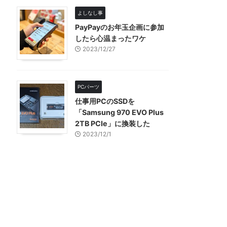
よしなし事
PayPayのお年玉企画に参加
したら心温まったワケ
2023/12/27
PCパーツ
仕事用PCのSSDを
「Samsung 970 EVO Plus
2TB PCIe」に換装した
2023/12/1