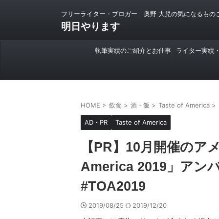
フリーライター・ブロガー 奥野 大児の気になるもの
明日やります
執筆実績のご紹介とお仕事
ライター実績
のご依頼について
HOME
>
飲食
>
酒・飯
>
Taste of America
>
AD・PR
Taste of America
【PR】10月開催のアメ
America 2019
#TOA2019
2019/08/25
2019/12/20