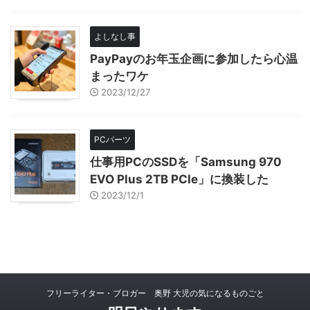
よしなし事
PayPayのお年玉企画に参加したら心温
まったワケ
2023/12/27
PCパーツ
仕事用PCのSSDを「Samsung 970
EVO Plus 2TB PCIe」に換装した
2023/12/1
フリーライター・ブロガー 奥野 大児の気になるものごと