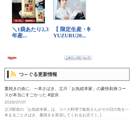
つ～ぐる更新情報
藁焼きの炎に、一本さばき。立川「お魚総本家」の豪快刺身コー
スが本当にすごかった #提供
2026/07/01
立川駅前の「お魚総本家」は、コース料理で板前さんがその日の魚を一
本まるごとさばき、藁焼きを実演してくれるお店で […]