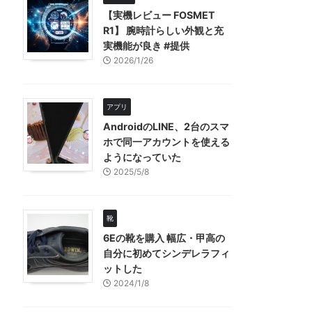
【実機レビュー FOSMET
R1】 腕時計らしい外観と充
実機能が良き #提供
2026/1/26
アプリ
AndroidのLINE、2台のスマ
ホで同一アカウントを使える
ようになっていた
2025/5/8
靴
6Eの靴を購入 幅広・甲高の
自分に初めてシンデレラフィ
ットした
2024/1/8