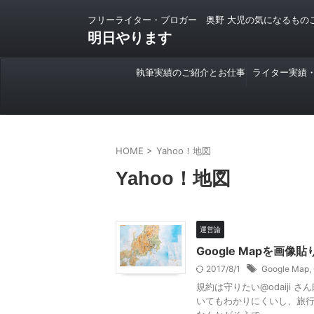
フリーライター・ブロガー 奥野 大児の気になるもの
明日やります
執筆実績のご紹介とお仕事
ライター実績
のご依頼について
HOME
>
Yahoo！地図
Yahoo！地図
運営論
Google Mapを
2017/8/1
Google Map
,
規約は守りたい@odaiji
いてもわかりにくいし、旅