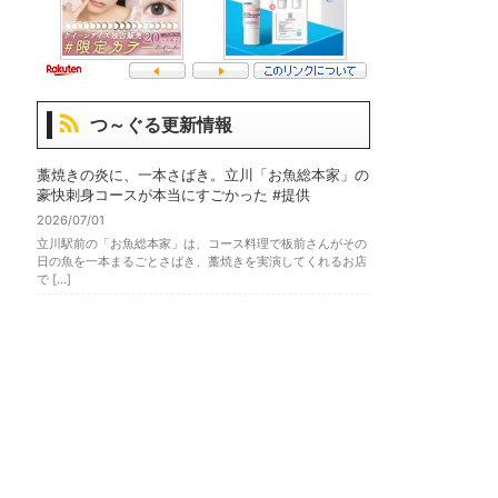
つ～ぐる更新情報
藁焼きの炎に、一本さばき。立川「お魚総本家」の
豪快刺身コースが本当にすごかった #提供
2026/07/01
立川駅前の「お魚総本家」は、コース料理で板前さんがその
日の魚を一本まるごとさばき、藁焼きを実演してくれるお店
で […]