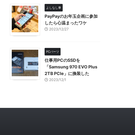
よしなし事
PayPayのお年玉企画に参加
したら心温まったワケ
2023/12/27
PCパーツ
仕事用PCのSSDを
「Samsung 970 EVO Plus
2TB PCIe」に換装した
2023/12/1