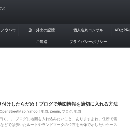
ごと
・ノウハウ
旅・外出の記憶
個人名刺コンサル
ADとP
ご連絡
プライバシーポリシー
画像貼り付けしたらだめ！ブログで地図情報を適切に入れる方法
OpenStreetMap
,
Yahoo！地図
,
Zenrin
,
ブログ
,
地図
 さん曰く、。 ブログに地図を入れ込みたいこと、ありますよね。住所で書
行などでは歩いたルートやランドマークの位置を画像で示したいケース