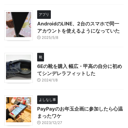
アプリ
AndroidのLINE、2台のスマホで同一
アカウントを使えるようになっていた
2025/5/8
靴
6Eの靴を購入 幅広・甲高の自分に初め
てシンデレラフィットした
2024/1/8
よしなし事
PayPayのお年玉企画に参加したら心温
まったワケ
2023/12/27