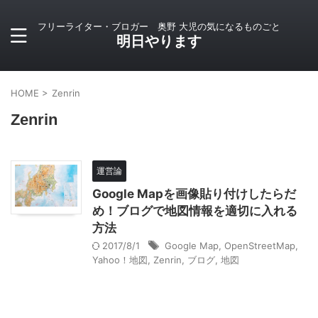
フリーライター・ブロガー 奥野 大児の気になるものごと
明日やります
HOME
>
Zenrin
Zenrin
運営論
Google Mapを画像貼り付けしたらだ
め！ブログで地図情報を適切に入れる
方法
2017/8/1
Google Map
,
OpenStreetMap
,
Yahoo！地図
,
Zenrin
,
ブログ
,
地図