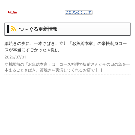
つ～ぐる更新情報
藁焼きの炎に、一本さばき。立川「お魚総本家」の豪快刺身コー
スが本当にすごかった #提供
2026/07/01
立川駅前の「お魚総本家」は、コース料理で板前さんがその日の魚を一
本まるごとさばき、藁焼きを実演してくれるお店で […]